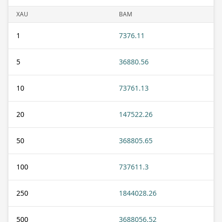
XAU
BAM
1
7376.11
5
36880.56
10
73761.13
20
147522.26
50
368805.65
100
737611.3
250
1844028.26
500
3688056.52