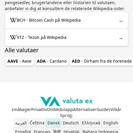
pengesedler, brugerlandene eller historien til valutaen,
anbefaler vi dig at konsultere de relaterede Wikipedia-sider.
→
BCH - Bitcoin Cash på Wikipedia
→
XTZ - Tezon på Wikipedia
Alle valutaer
AAVE
- Aave
ADA
- Cardano
AED
- Dirham fra de Forenede
småkager
Privatliv
Om
Mobilapp
Alternativer
Guides
Vilkår
Sprog
:
العربية
Čeština
Dansk
Deutsch
Ελληνικά
English
Español
Français
हिन्दी
Hrvatski
Bahasa Indonesia