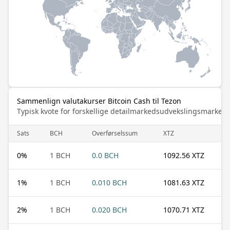
Sammenlign valutakurser Bitcoin Cash til Tezon
Typisk kvote for forskellige detailmarkedsudvekslingsmarked
Sats
BCH
Overførselssum
XTZ
0
%
1 BCH
0.0 BCH
1092.56 XTZ
1
%
1 BCH
0.010 BCH
1081.63 XTZ
2
%
1 BCH
0.020 BCH
1070.71 XTZ