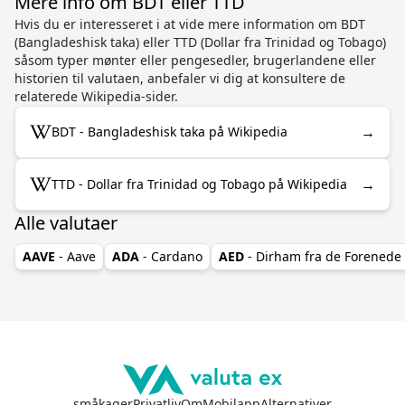
Mere info om BDT eller TTD
Hvis du er interesseret i at vide mere information om BDT
(Bangladeshisk taka) eller TTD (Dollar fra Trinidad og Tobago)
såsom typer mønter eller pengesedler, brugerlandene eller
historien til valutaen, anbefaler vi dig at konsultere de
relaterede Wikipedia-sider.
→
BDT - Bangladeshisk taka på Wikipedia
→
TTD - Dollar fra Trinidad og Tobago på Wikipedia
Alle valutaer
AAVE
- Aave
ADA
- Cardano
AED
- Dirham fra de Forenede
småkager
Privatliv
Om
Mobilapp
Alternativer