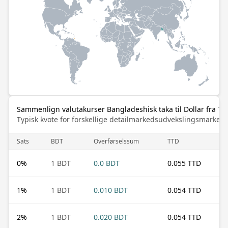
Sammenlign valutakurser Bangladeshisk taka til Dollar fra Tr
Typisk kvote for forskellige detailmarkedsudvekslingsmarked
Sats
BDT
Overførselssum
TTD
0
%
1 BDT
0.0 BDT
0.055 TTD
1
%
1 BDT
0.010 BDT
0.054 TTD
2
%
1 BDT
0.020 BDT
0.054 TTD