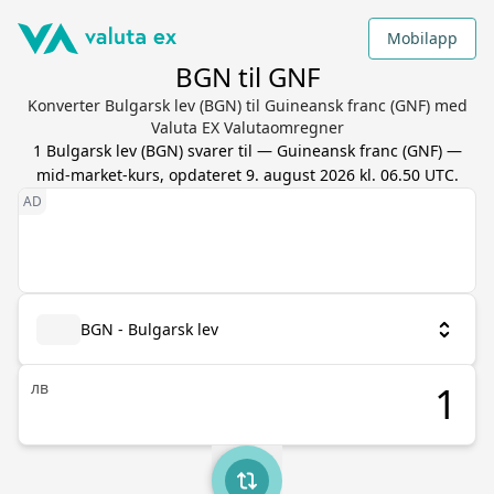
Mobilapp
BGN til GNF
Konverter Bulgarsk lev (BGN) til Guineansk franc (GNF) med
Valuta EX Valutaomregner
1
Bulgarsk lev
(
BGN
) svarer til
—
Guineansk franc
(
GNF
) —
mid-market-kurs, opdateret
9. august 2026 kl. 06.50 UTC
.
BGN - Bulgarsk lev
лв