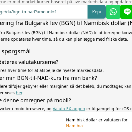
rne er mid-market-kurser baseret på live markedsdata og opdatere
ange/da/bgn-to-nad?amount=1
Kopi
ring fra Bulgarsk lev (BGN) til Namibisk dollar 
fra Bulgarsk lev (BGN) til Namibisk dollar (NAD) til at beregne kon
erne opdateres hver time, så du kan planlægge med friske data.
de spørgsmål
dateres valutakurserne?
es hver time for at afspejle de nyeste markedsdata.
ger min BGN-til-NAD-kurs fra min bank?
re tilføjer gebyrer eller marginer, så det beløb, du modtager, kan
er vises
her
.
e denne omregner på mobil?
virker i mobilbrowsere, og
Valuta EX-appen
er tilgængelig for iOS 
Namibisk dollar er valutaen for
Namibia