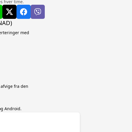
s hver time.
(NAD)
verteringer med
 afvige fra den
og Android.