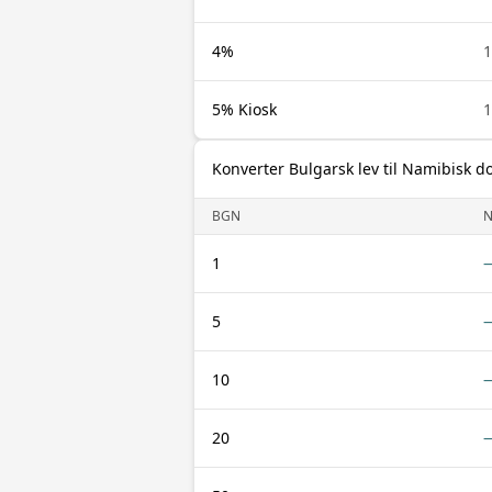
4%
5% Kiosk
Konverter Bulgarsk lev til Namibisk do
BGN
1
5
10
20