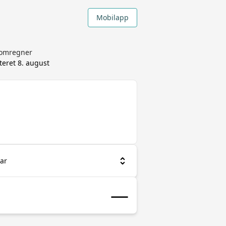
Mobilapp
taomregner
teret
8. august
ar