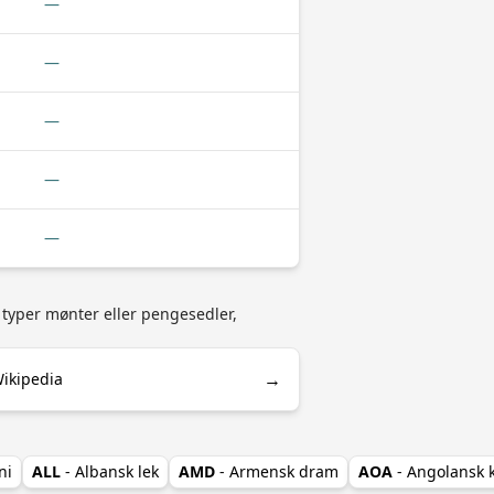
—
—
—
—
—
 typer mønter eller pengesedler,
→
Wikipedia
ni
ALL
- Albansk lek
AMD
- Armensk dram
AOA
- Angolansk