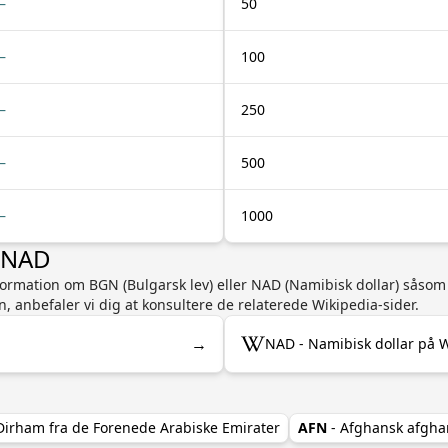
—
50
—
100
—
250
—
500
—
1000
r NAD
nformation om BGN (Bulgarsk lev) eller NAD (Namibisk dollar) såsom
n, anbefaler vi dig at konsultere de relaterede Wikipedia-sider.
→
NAD - Namibisk dollar på 
Dirham fra de Forenede Arabiske Emirater
AFN
- Afghansk afgha