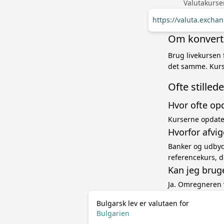
Valutakurse
https://valuta.exch
Om konverte
Brug livekursen 
det samme. Kurs
Ofte stille
Hvor ofte op
Kurserne opdater
Hvorfor afvi
Banker og udbyde
referencekurs, d
Kan jeg brug
Ja. Omregneren 
Bulgarsk lev er valutaen for
Bulgarien