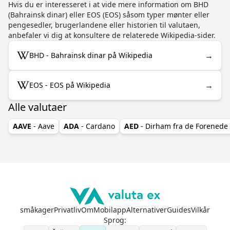
Hvis du er interesseret i at vide mere information om BHD
(Bahrainsk dinar) eller EOS (EOS) såsom typer mønter eller
pengesedler, brugerlandene eller historien til valutaen,
anbefaler vi dig at konsultere de relaterede Wikipedia-sider.
→
BHD - Bahrainsk dinar på Wikipedia
→
EOS - EOS på Wikipedia
Alle valutaer
AAVE
- Aave
ADA
- Cardano
AED
- Dirham fra de Forenede
småkager
Privatliv
Om
Mobilapp
Alternativer
Guides
Vilkår
Sprog
: