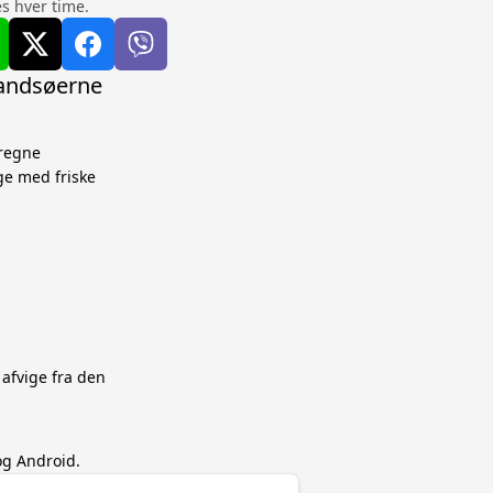
s hver time.
landsøerne
eregne
ge med friske
 afvige fra den
og Android.