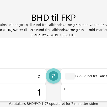
BHD til FKP
ainsk dinar (BHD) til Pund fra Falklandsøerne (FKP) med Valuta EX
ar
(
BHD
) svarer til
1.97
Pund fra Falklandsøerne
(
FKP
) — mid-market
8. august 2026 kl. 18.50 UTC
.
FKP - Pund fra Falk
£
Valutakurs
BHD
/
FKP
1.97
opdateret for
7
minutter siden