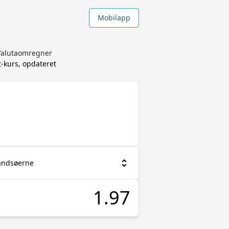
Mobilapp
 Valutaomregner
-kurs, opdateret
landsøerne