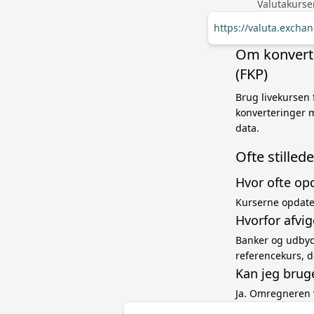
Valutakurse
https://valuta.exch
Om konverte
(FKP)
Brug livekursen 
konverteringer 
data.
Ofte stille
Hvor ofte op
Kurserne opdater
Hvorfor afvi
Banker og udbyde
referencekurs, d
Kan jeg brug
Ja. Omregneren 