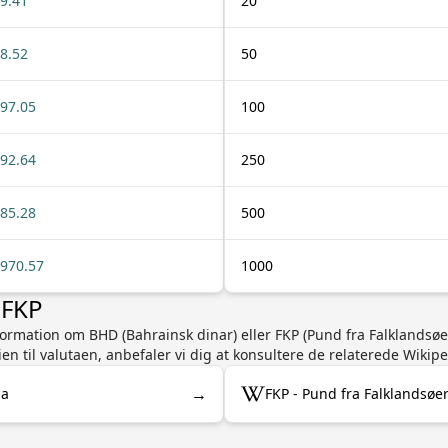
9.41
20
8.52
50
97.05
100
92.64
250
85.28
500
970.57
1000
 FKP
nformation om BHD (Bahrainsk dinar) eller FKP (Pund fra Falklandsø
n til valutaen, anbefaler vi dig at konsultere de relaterede Wikipe
→
ia
FKP - Pund fra Falklandsøe