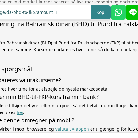
rne er mid-market-kurser baseret på live markedsdata og opdatere
ange/da/bhd-to-fkp?amount=1
Kopi
ring fra Bahrainsk dinar (BHD) til Pund fra Falk
fra Bahrainsk dinar (BHD) til Pund fra Falklandsøerne (FKP) til at b
med det samme. Kurserne opdateres hver time, så du kan planlæg
de spørgsmål
dateres valutakurserne?
es hver time for at afspejle de nyeste markedsdata.
ger min BHD-til-FKP-kurs fra min bank?
re tilføjer gebyrer eller marginer, så det beløb, du modtager, kan
er vises
her
.
e denne omregner på mobil?
virker i mobilbrowsere, og
Valuta EX-appen
er tilgængelig for iOS 