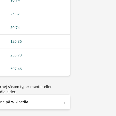
10.14
25.37
50.74
126.86
253.73
507.46
erne) såsom typer mønter eller
dia-sider.
→
rne på Wikipedia