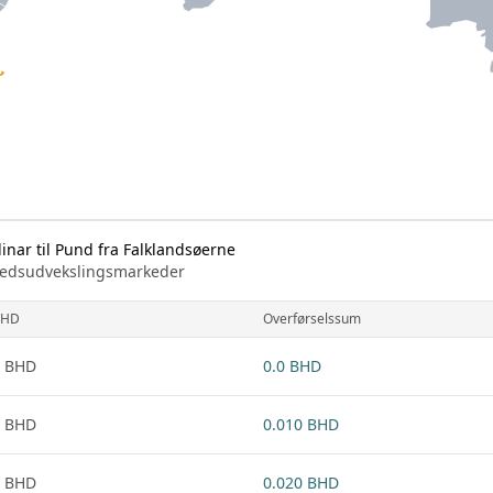
nar til Pund fra Falklandsøerne
arkedsudvekslingsmarkeder
BHD
Overførselssum
1 BHD
0.0 BHD
1 BHD
0.010 BHD
1 BHD
0.020 BHD