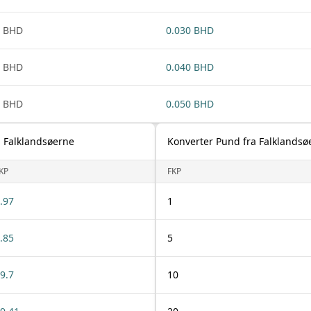
1 BHD
0.030 BHD
1 BHD
0.040 BHD
1 BHD
0.050 BHD
a Falklandsøerne
Konverter Pund fra Falklandsøe
KP
FKP
.97
1
.85
5
9.7
10