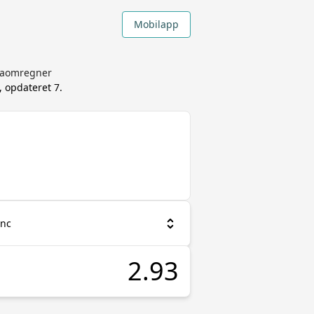
Mobilapp
utaomregner
, opdateret
7.
anc