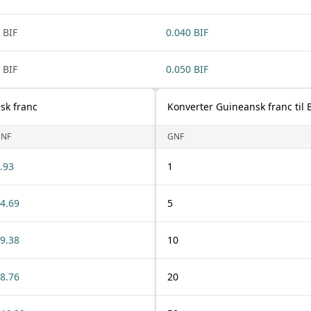
 BIF
0.040 BIF
 BIF
0.050 BIF
sk franc
Konverter Guineansk franc til 
NF
GNF
.93
1
4.69
5
9.38
10
8.76
20