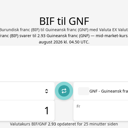
BIF til GNF
Burundisk franc (BIF) til Guineansk franc (GNF) med Valuta EX Val
franc
(
BIF
) svarer til
2.93
Guineansk franc
(
GNF
) — mid-market-kurs
august 2026 kl. 04.50 UTC
.
GNF - Guineansk fr
Fr
Valutakurs
BIF
/
GNF
2.93
opdateret for
25
minutter siden