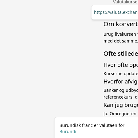
Valutakurse
https://valuta.excha
Om konverte
Brug livekursen 
med det samme. 
Ofte stille
Hvor ofte op
Kurserne opdater
Hvorfor afvig
Banker og udbyde
referencekurs, d
Kan jeg brug
Ja. Omregneren 
Burundisk franc er valutaen for
Burundi