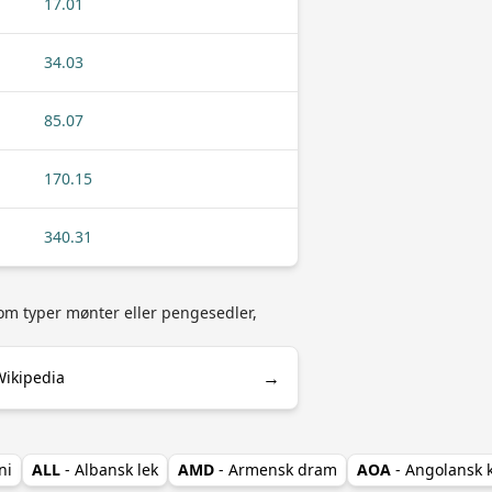
17.01
34.03
85.07
170.15
340.31
som typer mønter eller pengesedler,
→
Wikipedia
ni
ALL
- Albansk lek
AMD
- Armensk dram
AOA
- Angolansk