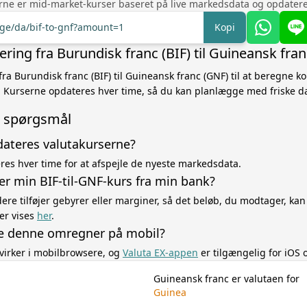
rne er mid-market-kurser baseret på live markedsdata og opdatere
nge/da/bif-to-gnf?amount=1
Kopi
ring fra Burundisk franc (BIF) til Guineansk fra
fra Burundisk franc (BIF) til Guineansk franc (GNF) til at beregne k
Kurserne opdateres hver time, så du kan planlægge med friske da
de spørgsmål
dateres valutakurserne?
es hver time for at afspejle de nyeste markedsdata.
er min BIF-til-GNF-kurs fra min bank?
re tilføjer gebyrer eller marginer, så det beløb, du modtager, kan
er vises
her
.
e denne omregner på mobil?
virker i mobilbrowsere, og
Valuta EX-appen
er tilgængelig for iOS 
Guineansk franc er valutaen for
Guinea