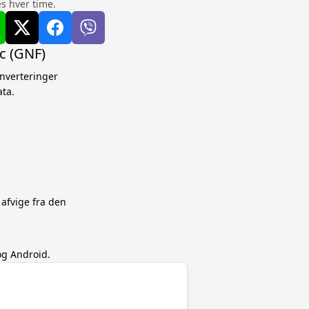
s hver time.
nc (GNF)
onverteringer
ta.
 afvige fra den
og Android.