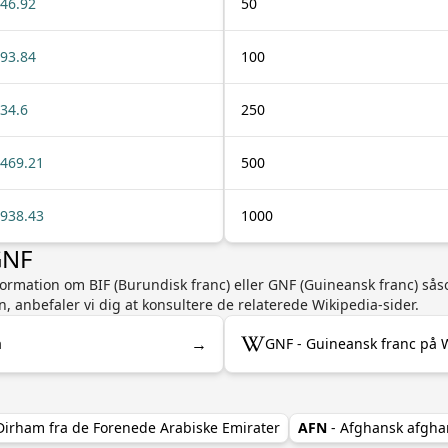
46.92
50
93.84
100
34.6
250
469.21
500
938.43
1000
GNF
nformation om BIF (Burundisk franc) eller GNF (Guineansk franc) så
n, anbefaler vi dig at konsultere de relaterede Wikipedia-sider.
→
a
GNF - Guineansk franc på 
Dirham fra de Forenede Arabiske Emirater
AFN
- Afghansk afgha