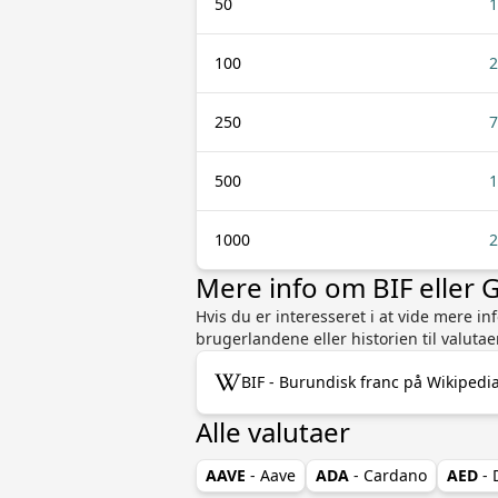
50
1
100
2
250
7
500
1
1000
2
Mere info om BIF eller 
Hvis du er interesseret i at vide mere i
brugerlandene eller historien til valutae
BIF - Burundisk franc på Wikipedi
Alle valutaer
AAVE
- Aave
ADA
- Cardano
AED
- 