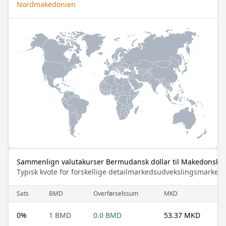
Nordmakedonien
Sammenlign valutakurser Bermudansk dollar til Makedonsk 
Typisk kvote for forskellige detailmarkedsudvekslingsmarked
Sats
BMD
Overførselssum
MKD
0
%
1 BMD
0.0 BMD
53.37 MKD