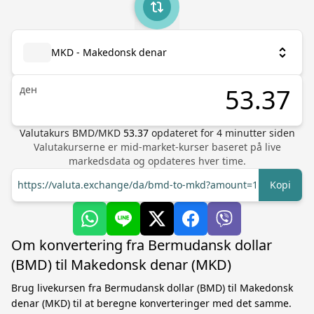
MKD - Makedonsk denar
ден
Valutakurs
BMD
/
MKD
53.37
opdateret for
4
minutter siden
Valutakurserne er mid-market-kurser baseret på live
markedsdata og opdateres hver time.
https://valuta.exchange/da/bmd-to-mkd?amount=1
Kopi
Om konvertering fra Bermudansk dollar
(BMD) til Makedonsk denar (MKD)
Brug livekursen fra Bermudansk dollar (BMD) til Makedonsk
denar (MKD) til at beregne konverteringer med det samme.