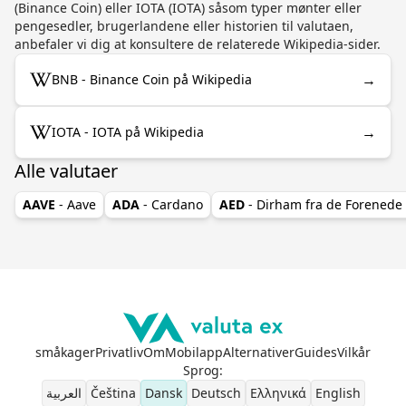
(Binance Coin) eller IOTA (IOTA) såsom typer mønter eller
pengesedler, brugerlandene eller historien til valutaen,
anbefaler vi dig at konsultere de relaterede Wikipedia-sider.
→
BNB - Binance Coin på Wikipedia
→
IOTA - IOTA på Wikipedia
Alle valutaer
AAVE
- Aave
ADA
- Cardano
AED
- Dirham fra de Forenede
småkager
Privatliv
Om
Mobilapp
Alternativer
Guides
Vilkår
Sprog
:
العربية
Čeština
Dansk
Deutsch
Ελληνικά
English