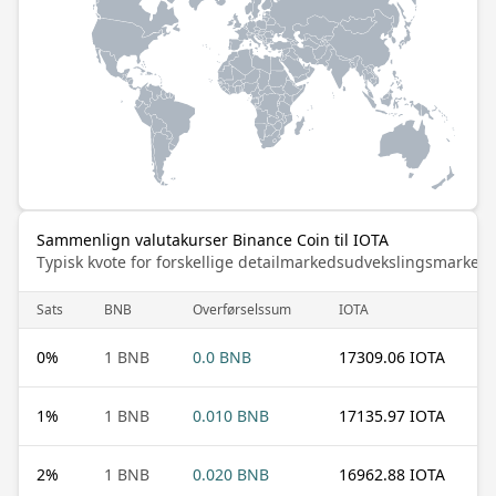
Sammenlign valutakurser Binance Coin til IOTA
Typisk kvote for forskellige detailmarkedsudvekslingsmarked
Sats
BNB
Overførselssum
IOTA
0
%
1 BNB
0.0 BNB
17309.06 IOTA
1
%
1 BNB
0.010 BNB
17135.97 IOTA
2
%
1 BNB
0.020 BNB
16962.88 IOTA