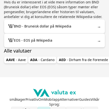
Hvis du er interesseret i at vide mere information om BND
(Bruneisk dollar) eller EOS (EOS) såsom typer mønter eller
pengesedler, brugerlandene eller historien til valutaen,
anbefaler vi dig at konsultere de relaterede Wikipedia-sider.
→
BND - Bruneisk dollar på Wikipedia
→
EOS - EOS på Wikipedia
Alle valutaer
AAVE
- Aave
ADA
- Cardano
AED
- Dirham fra de Forenede
småkager
Privatliv
Om
Mobilapp
Alternativer
Guides
Vilkår
Sprog
: