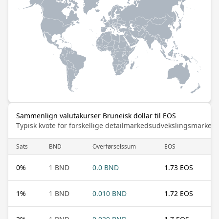
Sammenlign valutakurser Bruneisk dollar til EOS
Typisk kvote for forskellige detailmarkedsudvekslingsmarked
Sats
BND
Overførselssum
EOS
0
%
1 BND
0.0 BND
1.73 EOS
1
%
1 BND
0.010 BND
1.72 EOS