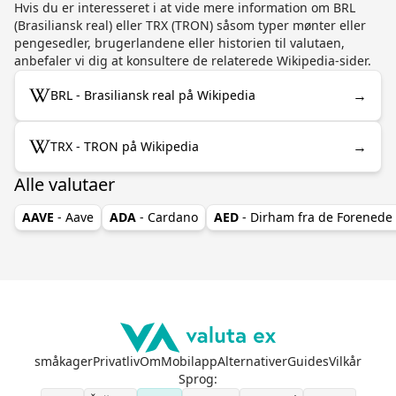
Hvis du er interesseret i at vide mere information om BRL
(Brasiliansk real) eller TRX (TRON) såsom typer mønter eller
pengesedler, brugerlandene eller historien til valutaen,
anbefaler vi dig at konsultere de relaterede Wikipedia-sider.
→
BRL - Brasiliansk real på Wikipedia
→
TRX - TRON på Wikipedia
Alle valutaer
AAVE
- Aave
ADA
- Cardano
AED
- Dirham fra de Forenede
småkager
Privatliv
Om
Mobilapp
Alternativer
Guides
Vilkår
Sprog
: