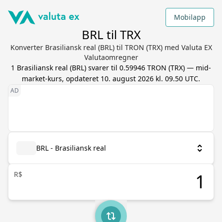
Mobilapp
BRL til TRX
Konverter Brasiliansk real (BRL) til TRON (TRX) med Valuta EX
Valutaomregner
1
Brasiliansk real
(
BRL
) svarer til
0.59946
TRON
(
TRX
) — mid-
market-kurs, opdateret
10. august 2026 kl. 09.50 UTC
.
BRL - Brasiliansk real
R$