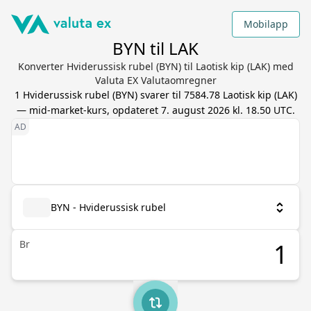
Mobilapp
BYN til LAK
Konverter Hviderussisk rubel (BYN) til Laotisk kip (LAK) med
Valuta EX Valutaomregner
1
Hviderussisk rubel
(
BYN
) svarer til
7584.78
Laotisk kip
(
LAK
)
— mid-market-kurs, opdateret
7. august 2026 kl. 18.50 UTC
.
BYN - Hviderussisk rubel
Br