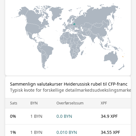
Sammenlign valutakurser Hviderussisk rubel til CFP-franc
Typisk kvote for forskellige detailmarkedsudvekslingsmarked
Sats
BYN
Overførselssum
XPF
0
%
1 BYN
0.0 BYN
34.9 XPF
1
%
1 BYN
0.010 BYN
34.55 XPF