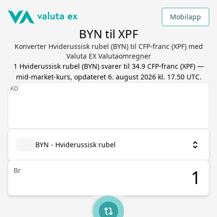
Mobilapp
BYN til XPF
Konverter Hviderussisk rubel (BYN) til CFP-franc (XPF) med
Valuta EX Valutaomregner
1
Hviderussisk rubel
(
BYN
) svarer til
34.9
CFP-franc
(
XPF
) —
mid-market-kurs, opdateret
6. august 2026 kl. 17.50 UTC
.
BYN - Hviderussisk rubel
Br