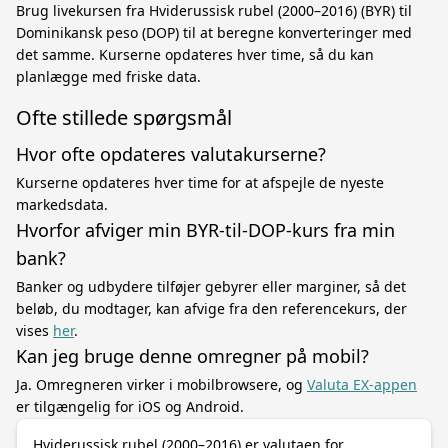
Brug livekursen fra Hviderussisk rubel (2000–2016) (BYR) til
Dominikansk peso (DOP) til at beregne konverteringer med
det samme. Kurserne opdateres hver time, så du kan
planlægge med friske data.
Ofte stillede spørgsmål
Hvor ofte opdateres valutakurserne?
Kurserne opdateres hver time for at afspejle de nyeste
markedsdata.
Hvorfor afviger min BYR-til-DOP-kurs fra min
bank?
Banker og udbydere tilføjer gebyrer eller marginer, så det
beløb, du modtager, kan afvige fra den referencekurs, der
vises
her
.
Kan jeg bruge denne omregner på mobil?
Ja. Omregneren virker i mobilbrowsere, og
Valuta EX-appen
er tilgængelig for iOS og Android.
Hviderussisk rubel (2000–2016) er valutaen for