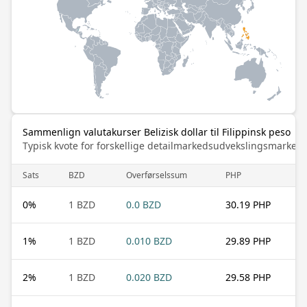
Sammenlign valutakurser Belizisk dollar til Filippinsk peso
Typisk kvote for forskellige detailmarkedsudvekslingsmarked
Sats
BZD
Overførselssum
PHP
0
%
1 BZD
0.0 BZD
30.19 PHP
1
%
1 BZD
0.010 BZD
29.89 PHP
2
%
1 BZD
0.020 BZD
29.58 PHP