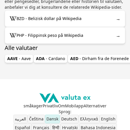
eller pengesedler, brugerlandene eller historien til valutaen,
anbefaler vi dig at konsultere de relaterede Wikipedia-sider.
→
BZD - Belizisk dollar på Wikipedia
→
PHP - Filippinsk peso på Wikipedia
Alle valutaer
AAVE
- Aave
ADA
- Cardano
AED
- Dirham fra de Forenede
småkager
Privatliv
Om
Mobilapp
Alternativer
Sprog
:
العربية
Čeština
Dansk
Deutsch
Ελληνικά
English
Español
Français
हिन्दी
Hrvatski
Bahasa Indonesia