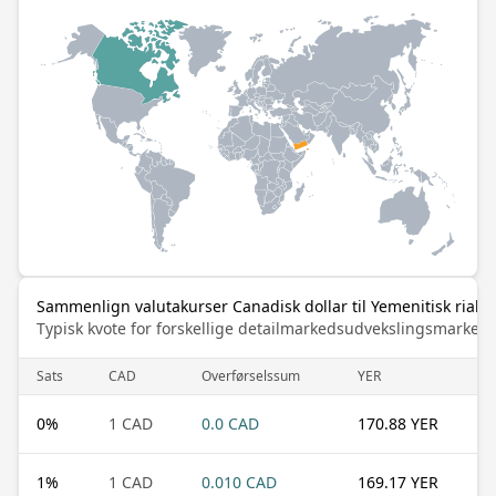
Sammenlign valutakurser Canadisk dollar til Yemenitisk rial
Typisk kvote for forskellige detailmarkedsudvekslingsmarked
Sats
CAD
Overførselssum
YER
0
%
1 CAD
0.0 CAD
170.88 YER
1
%
1 CAD
0.010 CAD
169.17 YER