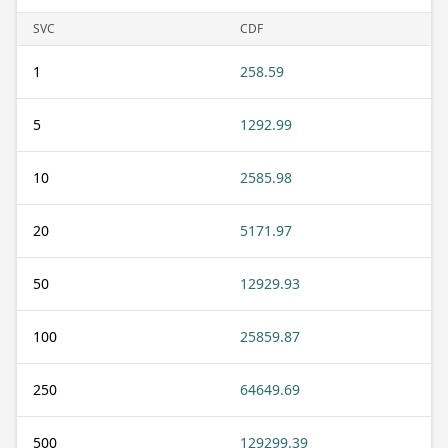
SVC
CDF
1
258.59
5
1292.99
10
2585.98
20
5171.97
50
12929.93
100
25859.87
250
64649.69
500
129299.39