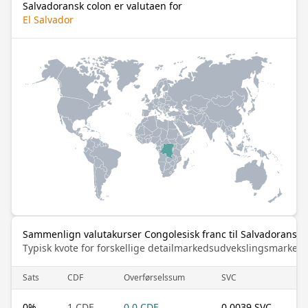
Salvadoransk colon er valutaen for
El Salvador
Sammenlign valutakurser Congolesisk franc til Salvadoransk 
Typisk kvote for forskellige detailmarkedsudvekslingsmarked
Sats
CDF
Overførselssum
SVC
0
%
1 CDF
0.0 CDF
0.0039 SVC