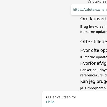
Valutakurse
https://valuta.excha
Om konverter
Brug livekursen 
Kurserne opdate
Ofte stille
Hvor ofte op
Kurserne opdater
Hvorfor afvig
Banker og udbyde
referencekurs, d
Kan jeg brug
Ja. Omregneren 
CLF er valutaen for
Chile