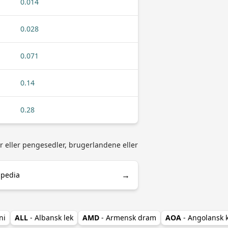
0.014
0.028
0.071
0.14
0.28
er eller pengesedler, brugerlandene eller
→
ipedia
ni
ALL
- Albansk lek
AMD
- Armensk dram
AOA
- Angolansk