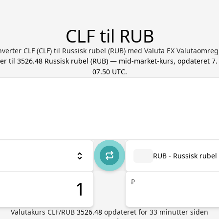
CLF til RUB
verter CLF (CLF) til Russisk rubel (RUB) med Valuta EX Valutaomre
er til
3526.48
Russisk rubel
(
RUB
) — mid-market-kurs, opdateret
7.
07.50 UTC
.
RUB - Russisk rubel
₽
Valutakurs
CLF
/
RUB
3526.48
opdateret for
33
minutter siden