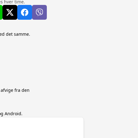
s hver time.
 med det samme.
 afvige fra den
og Android.