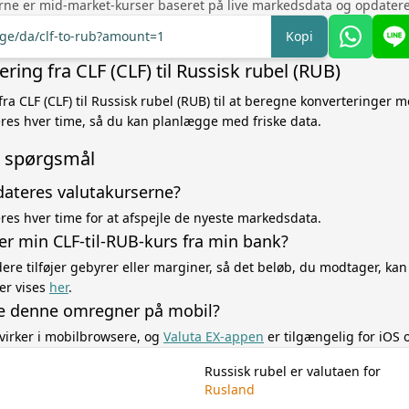
rne er mid-market-kurser baseret på live markedsdata og opdatere
nge/da/clf-to-rub?amount=1
Kopi
ing fra CLF (CLF) til Russisk rubel (RUB)
fra CLF (CLF) til Russisk rubel (RUB) til at beregne konverteringer
res hver time, så du kan planlægge med friske data.
de spørgsmål
dateres valutakurserne?
es hver time for at afspejle de nyeste markedsdata.
er min CLF-til-RUB-kurs fra min bank?
re tilføjer gebyrer eller marginer, så det beløb, du modtager, kan
er vises
her
.
e denne omregner på mobil?
virker i mobilbrowsere, og
Valuta EX-appen
er tilgængelig for iOS 
Russisk rubel er valutaen for
Rusland