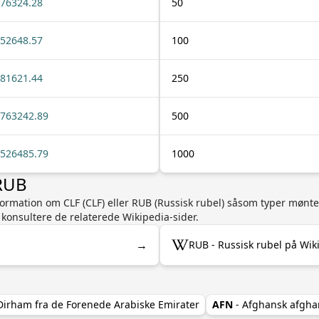
76324.28
50
52648.57
100
81621.44
250
763242.89
500
526485.79
1000
 RUB
nformation om CLF (CLF) eller RUB (Russisk rubel) såsom typer mønt
at konsultere de relaterede Wikipedia-sider.
→
RUB - Russisk rubel på Wik
Dirham fra de Forenede Arabiske Emirater
AFN
- Afghansk afgha