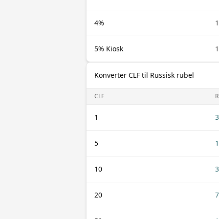
4%
1
5% Kiosk
1
Konverter CLF til Russisk rubel
CLF
R
1
3
5
1
10
3
20
7