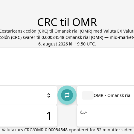
CRC til OMR
Costaricansk colón (CRC) til Omansk rial (OMR) med Valuta EX Val
colón
(
CRC
) svarer til
0.00084548
Omansk rial
(
OMR
) — mid-market-
6. august 2026 kl. 19.50 UTC
.
OMR - Omansk rial
ر.ع.
Valutakurs
CRC
/
OMR
0.00084548
opdateret for
52
minutter siden