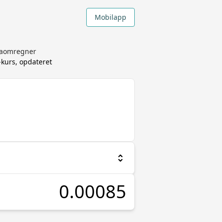
Mobilapp
utaomregner
kurs, opdateret