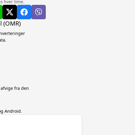
s hver time.
al (OMR)
onverteringer
ta.
 afvige fra den
og Android.