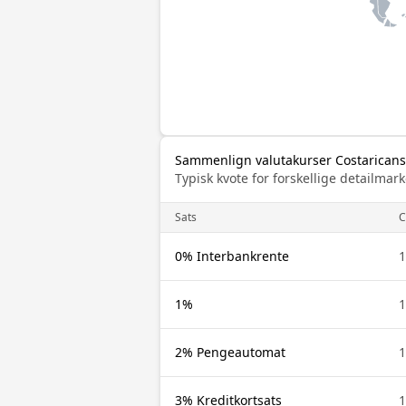
Sammenlign valutakurser Costaricansk
Typisk kvote for forskellige detailm
Sats
C
0% Interbankrente
1
1%
1
2% Pengeautomat
1
3% Kreditkortsats
1