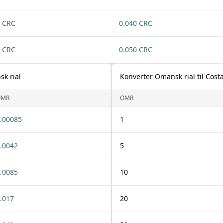
 CRC
0.040 CRC
 CRC
0.050 CRC
sk rial
Konverter Omansk rial til Cost
OMR
OMR
.00085
1
.0042
5
.0085
10
.017
20