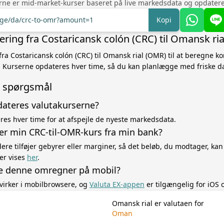
rne er mid-market-kurser baseret på live markedsdata og opdatere
ange/da/crc-to-omr?amount=1
Kopi
ring fra Costaricansk colón (CRC) til Omansk ri
fra Costaricansk colón (CRC) til Omansk rial (OMR) til at beregne k
Kurserne opdateres hver time, så du kan planlægge med friske da
de spørgsmål
dateres valutakurserne?
es hver time for at afspejle de nyeste markedsdata.
ger min CRC-til-OMR-kurs fra min bank?
re tilføjer gebyrer eller marginer, så det beløb, du modtager, kan
er vises
her
.
e denne omregner på mobil?
virker i mobilbrowsere, og
Valuta EX-appen
er tilgængelig for iOS 
Omansk rial er valutaen for
Oman