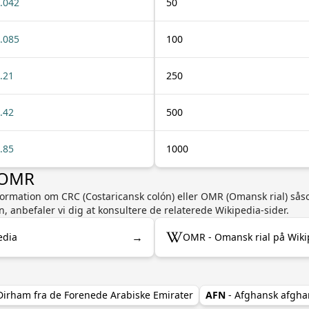
.042
50
.085
100
.21
250
.42
500
.85
1000
r OMR
information om CRC (Costaricansk colón) eller OMR (Omansk rial) så
n, anbefaler vi dig at konsultere de relaterede Wikipedia-sider.
→
edia
OMR - Omansk rial på Wiki
Dirham fra de Forenede Arabiske Emirater
AFN
- Afghansk afgha