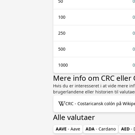
50
0
100
0
250
0
500
0
1000
0
Mere info om CRC elle
Hvis du er interesseret i at vide mere 
brugerlandene eller historien til valutae
CRC - Costaricansk colón på Wikip
Alle valutaer
AAVE
- Aave
ADA
- Cardano
AED
- 