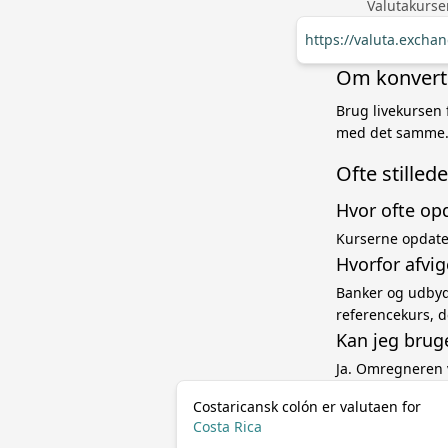
Valutakurse
https://valuta.exch
Om konverte
Brug livekursen 
med det samme. 
Ofte stille
Hvor ofte op
Kurserne opdater
Hvorfor afvi
Banker og udbyde
referencekurs, d
Kan jeg brug
Ja. Omregneren 
Costaricansk colón er valutaen for
Costa Rica