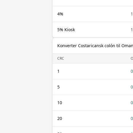
4%
1
5% Kiosk
1
Konverter Costaricansk colón til Oman
CRC
1
0
5
0
10
0
20
0