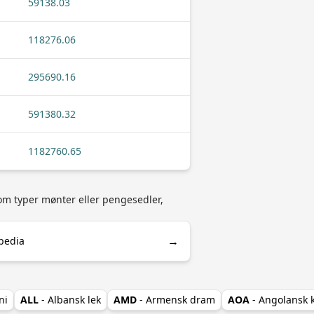
59138.03
118276.06
295690.16
591380.32
1182760.65
som typer mønter eller pengesedler,
→
pedia
ni
ALL
- Albansk lek
AMD
- Armensk dram
AOA
- Angolansk