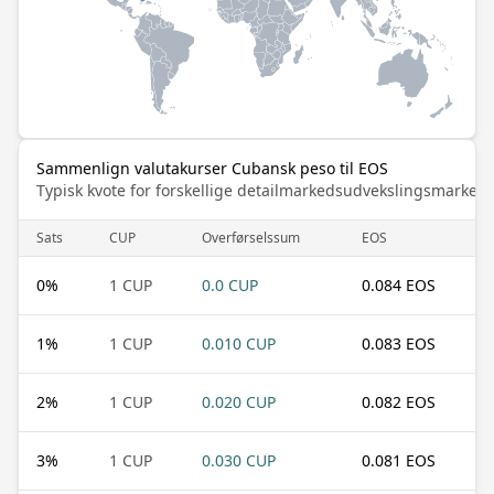
Sammenlign valutakurser Cubansk peso til EOS
Typisk kvote for forskellige detailmarkedsudvekslingsmarked
Sats
CUP
Overførselssum
EOS
0
%
1 CUP
0.0 CUP
0.084 EOS
1
%
1 CUP
0.010 CUP
0.083 EOS
2
%
1 CUP
0.020 CUP
0.082 EOS
3
%
1 CUP
0.030 CUP
0.081 EOS