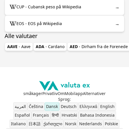
→
CUP - Cubansk peso på Wikipedia
→
EOS - EOS på Wikipedia
Alle valutaer
AAVE
- Aave
ADA
- Cardano
AED
- Dirham fra de Forenede
småkager
Privatliv
Om
Mobilapp
Alternativer
Sprog
:
العربية
Čeština
Dansk
Deutsch
Ελληνικά
English
Español
Français
हिन्दी
Hrvatski
Bahasa Indonesia
Italiano
日本語
ქართული
Norsk
Nederlands
Polskie