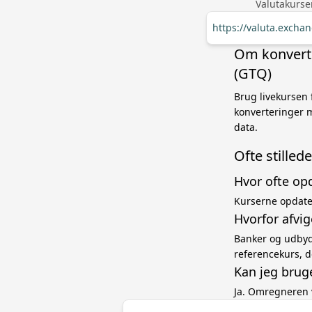
Valutakurse
https://valuta.exch
Om konverte
(GTQ)
Brug livekursen 
konverteringer 
data.
Ofte stille
Hvor ofte op
Kurserne opdater
Hvorfor afvi
Banker og udbyde
referencekurs, d
Kan jeg brug
Ja. Omregneren 