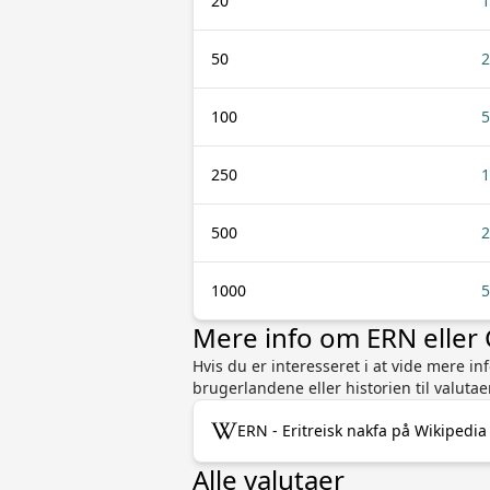
20
1
50
2
100
5
250
1
500
2
1000
5
Mere info om ERN eller
Hvis du er interesseret i at vide mere i
brugerlandene eller historien til valutae
ERN - Eritreisk nakfa på Wikipedia
Alle valutaer