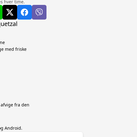
s hver time.
quetzal
gne
ge med friske
 afvige fra den
og Android.