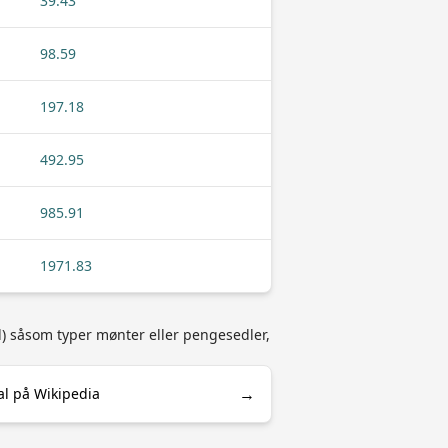
39.43
98.59
197.18
492.95
985.91
1971.83
l) såsom typer mønter eller pengesedler,
→
l på Wikipedia