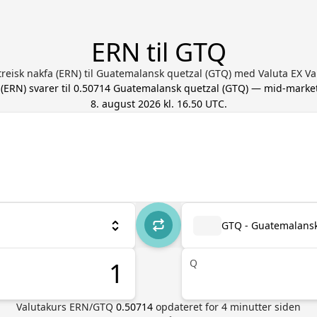
ERN til GTQ
treisk nakfa (ERN) til Guatemalansk quetzal (GTQ) med Valuta EX 
(
ERN
) svarer til
0.50714
Guatemalansk quetzal
(
GTQ
) — mid-market
8. august 2026 kl. 16.50 UTC
.
GTQ - Guatemalansk
Q
Valutakurs
ERN
/
GTQ
0.50714
opdateret for
4
minutter siden