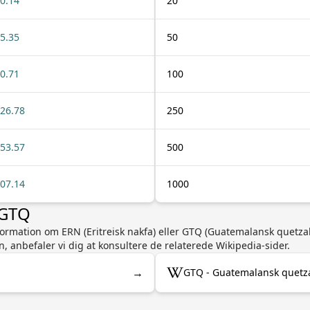
0.14
20
5.35
50
0.71
100
26.78
250
53.57
500
07.14
1000
 GTQ
nformation om ERN (Eritreisk nakfa) eller GTQ (Guatemalansk quetza
n, anbefaler vi dig at konsultere de relaterede Wikipedia-sider.
→
GTQ - Guatemalansk quetza