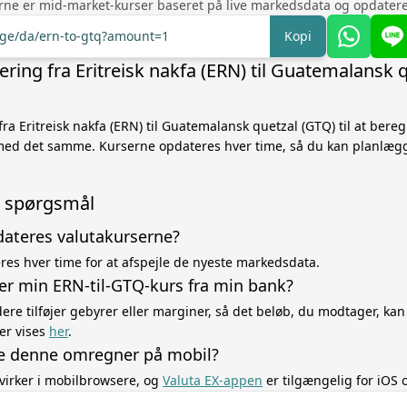
rne er mid-market-kurser baseret på live markedsdata og opdatere
ange/da/ern-to-gtq?amount=1
Kopi
ring fra Eritreisk nakfa (ERN) til Guatemalansk 
fra Eritreisk nakfa (ERN) til Guatemalansk quetzal (GTQ) til at bere
med det samme. Kurserne opdateres hver time, så du kan planlæg
de spørgsmål
dateres valutakurserne?
es hver time for at afspejle de nyeste markedsdata.
ger min ERN-til-GTQ-kurs fra min bank?
re tilføjer gebyrer eller marginer, så det beløb, du modtager, kan
er vises
her
.
e denne omregner på mobil?
virker i mobilbrowsere, og
Valuta EX-appen
er tilgængelig for iOS 