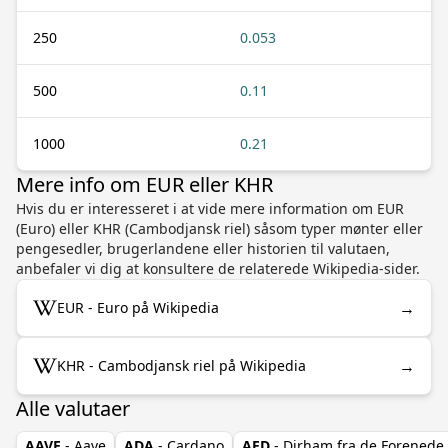
250
0.053
500
0.11
1000
0.21
Mere info om EUR eller KHR
Hvis du er interesseret i at vide mere information om EUR
(Euro) eller KHR (Cambodjansk riel) såsom typer mønter eller
pengesedler, brugerlandene eller historien til valutaen,
anbefaler vi dig at konsultere de relaterede Wikipedia-sider.
→
EUR - Euro på Wikipedia
→
KHR - Cambodjansk riel på Wikipedia
Alle valutaer
AAVE
- Aave
ADA
- Cardano
AED
- Dirham fra de Forenede