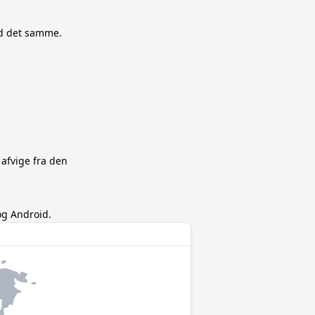
med det samme.
 afvige fra den
og Android.