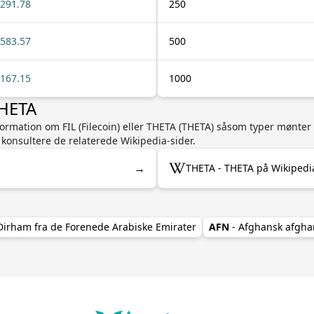
291.78
250
583.57
500
167.15
1000
THETA
nformation om FIL (Filecoin) eller THETA (THETA) såsom typer mønter
at konsultere de relaterede Wikipedia-sider.
→
THETA - THETA på Wikipedi
Dirham fra de Forenede Arabiske Emirater
AFN
- Afghansk afgha