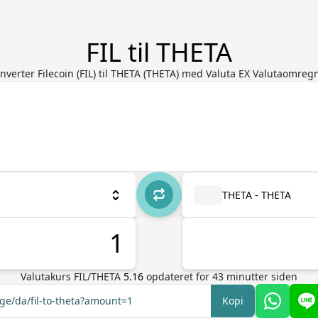
FIL til THETA
nverter Filecoin (FIL) til THETA (THETA) med Valuta EX Valutaomreg
THETA - THETA
Valutakurs
FIL
/
THETA
5.16
opdateret for
43
minutter siden
nge/da/fil-to-theta?amount=1
Kopi