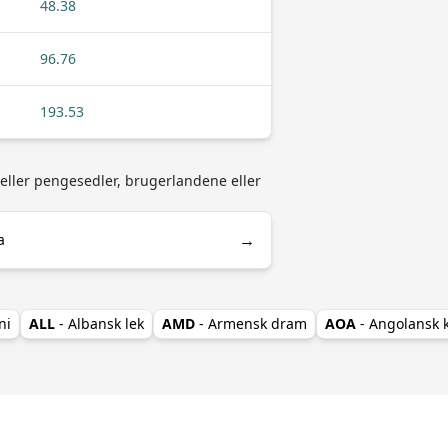
48.38
96.76
193.53
 eller pengesedler, brugerlandene eller
→
a
ni
ALL
- Albansk lek
AMD
- Armensk dram
AOA
- Angolansk