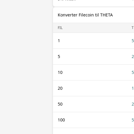
Konverter Filecoin til THETA
FIL
T
1
5
5
2
10
5
20
1
50
2
100
5