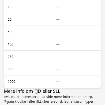
10
—
20
—
50
—
100
—
250
—
500
—
1000
—
Mere info om FJD eller SLL
Hvis du er interesseret i at vide mere information om FJD
(Fijiansk dollar) eller SLL (Sierraleonsk leone) såsom typer