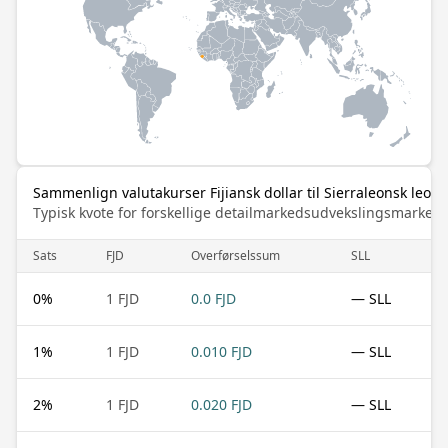
Sammenlign valutakurser Fijiansk dollar til Sierraleonsk leone
Typisk kvote for forskellige detailmarkedsudvekslingsmarked
Sats
FJD
Overførselssum
SLL
0
%
1 FJD
0.0 FJD
— SLL
1
%
1 FJD
0.010 FJD
— SLL
2
%
1 FJD
0.020 FJD
— SLL