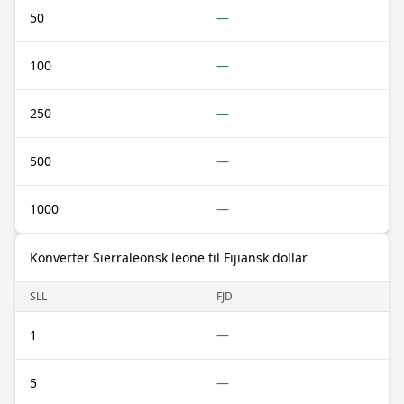
50
—
100
—
250
—
500
—
1000
—
Konverter Sierraleonsk leone til Fijiansk dollar
SLL
FJD
1
—
5
—