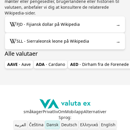
mønter eller pengesedler, brugerlandene eller historien til
valutaen, anbefaler vi dig at konsultere de relaterede
Wikipedia-sider.
→
FJD - Fijiansk dollar på Wikipedia
→
SLL - Sierraleonsk leone på Wikipedia
Alle valutaer
AAVE
- Aave
ADA
- Cardano
AED
- Dirham fra de Forenede
småkager
Privatliv
Om
Mobilapp
Alternativer
Sprog
:
العربية
Čeština
Dansk
Deutsch
Ελληνικά
English