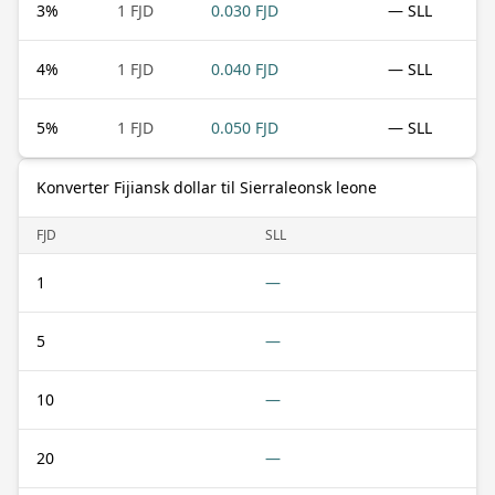
3
%
1 FJD
0.030 FJD
— SLL
4
%
1 FJD
0.040 FJD
— SLL
5
%
1 FJD
0.050 FJD
— SLL
Konverter Fijiansk dollar til Sierraleonsk leone
FJD
SLL
1
—
5
—
10
—
20
—