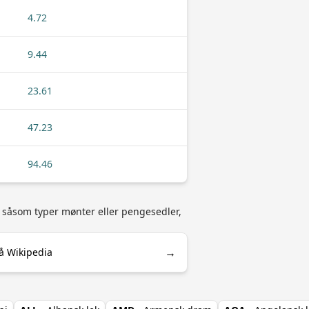
4.72
9.44
23.61
47.23
94.46
) såsom typer mønter eller pengesedler,
→
å Wikipedia