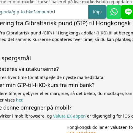
rne er mid-market-kurser baseret på live markedsdata og opdatere
ange/da/gip-to-hkd?amount=1
Kopi
ring fra Gibraltarisk pund (GIP) til Hongkongsk 
fra Gibraltarisk pund (GIP) til Hongkongsk dollar (HKD) til at bereg
med det samme. Kurserne opdateres hver time, så du kan planlæg
de spørgsmål
dateres valutakurserne?
es hver time for at afspejle de nyeste markedsdata.
er min GIP-til-HKD-kurs fra min bank?
re tilføjer gebyrer eller marginer, så det beløb, du modtager, kan
er vises
her
.
e denne omregner på mobil?
virker i mobilbrowsere, og
Valuta EX-appen
er tilgængelig for iOS 
Hongkongsk dollar er valutaen fo