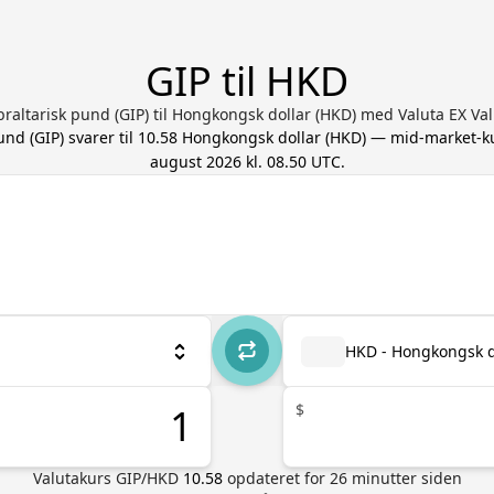
GIP til HKD
braltarisk pund (GIP) til Hongkongsk dollar (HKD) med Valuta EX V
pund
(
GIP
) svarer til
10.58
Hongkongsk dollar
(
HKD
) — mid-market-k
august 2026 kl. 08.50 UTC
.
HKD - Hongkongsk d
$
Valutakurs
GIP
/
HKD
10.58
opdateret for
26
minutter siden