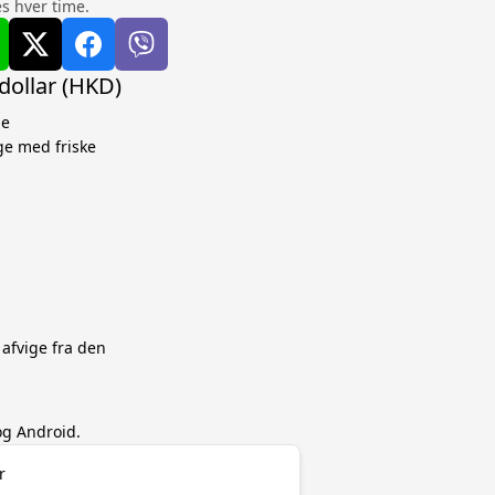
s hver time.
dollar (HKD)
ne
ge med friske
 afvige fra den
og Android.
r