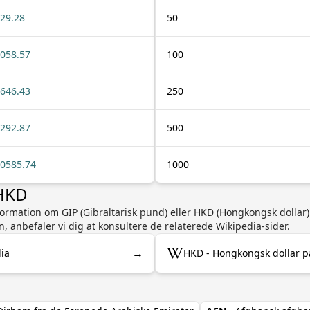
29.28
50
058.57
100
646.43
250
292.87
500
0585.74
1000
 HKD
nformation om GIP (Gibraltarisk pund) eller HKD (Hongkongsk dollar
n, anbefaler vi dig at konsultere de relaterede Wikipedia-sider.
→
dia
HKD - Hongkongsk dollar p