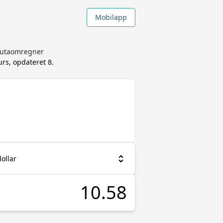
Mobilapp
alutaomregner
urs, opdateret
8.
ollar