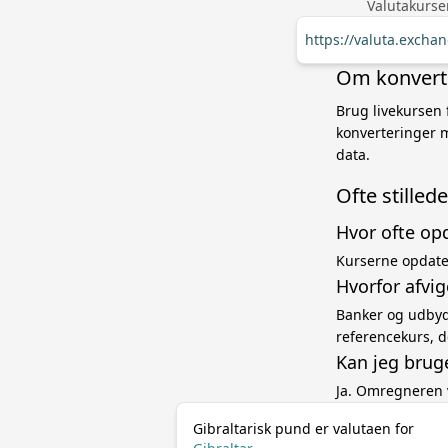
Valutakurse
https://valuta.exch
Om konverte
Brug livekursen 
konverteringer 
data.
Ofte stille
Hvor ofte op
Kurserne opdater
Hvorfor afvig
Banker og udbyde
referencekurs, d
Kan jeg brug
Ja. Omregneren 
Gibraltarisk pund er valutaen for