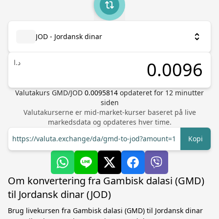
JOD - Jordansk dinar
د.ا
Valutakurs
GMD
/
JOD
0.0095814
opdateret for
12
minutter
siden
Valutakurserne er mid-market-kurser baseret på live
markedsdata og opdateres hver time.
https://valuta.exchange/da/gmd-to-jod?amount=1
Kopi
Om konvertering fra Gambisk dalasi (GMD)
til Jordansk dinar (JOD)
Brug livekursen fra Gambisk dalasi (GMD) til Jordansk dinar