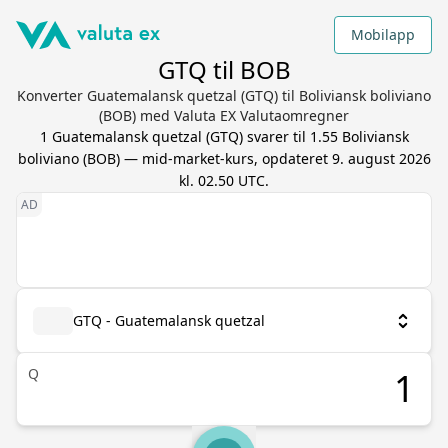
Mobilapp
GTQ til BOB
Konverter Guatemalansk quetzal (GTQ) til Boliviansk boliviano
(BOB) med Valuta EX Valutaomregner
1
Guatemalansk quetzal
(
GTQ
) svarer til
1.55
Boliviansk
boliviano
(
BOB
) — mid-market-kurs, opdateret
9. august 2026
kl. 02.50 UTC
.
GTQ - Guatemalansk quetzal
Q