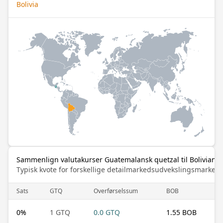
Bolivia
Sammenlign valutakurser Guatemalansk quetzal til Boliviansk
Typisk kvote for forskellige detailmarkedsudvekslingsmarked
Sats
GTQ
Overførselssum
BOB
0
%
1 GTQ
0.0 GTQ
1.55 BOB