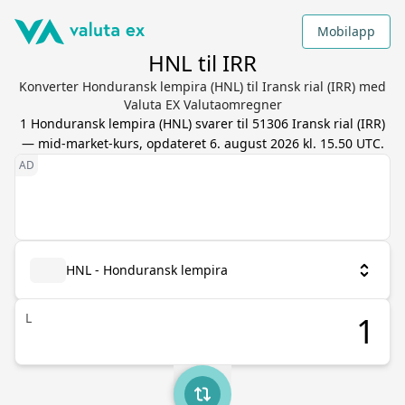
Mobilapp
HNL til IRR
Konverter Honduransk lempira (HNL) til Iransk rial (IRR) med
Valuta EX Valutaomregner
1
Honduransk lempira
(
HNL
) svarer til
51306
Iransk rial
(
IRR
)
— mid-market-kurs, opdateret
6. august 2026 kl. 15.50 UTC
.
HNL - Honduransk lempira
L