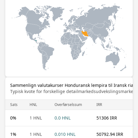
Sammenlign valutakurser Honduransk lempira til Iransk rial
Typisk kvote for forskellige detailmarkedsudvekslingsmarked
Sats
HNL
Overførselssum
IRR
0
%
1 HNL
0.0 HNL
51306 IRR
1
%
1 HNL
0.010 HNL
50792.94 IRR