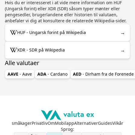
Hvis du er interesseret i at vide mere information om HUF
(Ungarsk forint) eller XDR (SDR) såsom typer mønter eller
pengesedler, brugerlandene eller historien til valutaen,
anbefaler vi dig at konsultere de relaterede Wikipedia-sider.
→
HUF - Ungarsk forint på Wikipedia
→
XDR - SDR på Wikipedia
Alle valutaer
AAVE
- Aave
ADA
- Cardano
AED
- Dirham fra de Forenede
småkager
Privatliv
Om
Mobilapp
Alternativer
Guides
Vilkår
Sprog
: