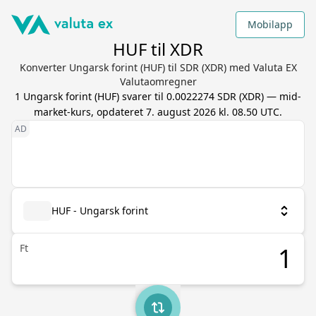
Mobilapp
HUF til XDR
Konverter Ungarsk forint (HUF) til SDR (XDR) med Valuta EX
Valutaomregner
1
Ungarsk forint
(
HUF
) svarer til
0.0022274
SDR
(
XDR
) — mid-
market-kurs, opdateret
7. august 2026 kl. 08.50 UTC
.
HUF - Ungarsk forint
Ft