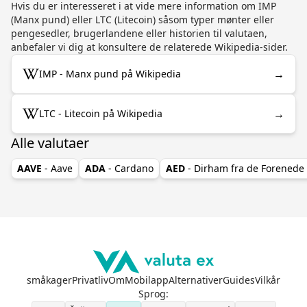
Hvis du er interesseret i at vide mere information om IMP
(Manx pund) eller LTC (Litecoin) såsom typer mønter eller
pengesedler, brugerlandene eller historien til valutaen,
anbefaler vi dig at konsultere de relaterede Wikipedia-sider.
→
IMP - Manx pund på Wikipedia
→
LTC - Litecoin på Wikipedia
Alle valutaer
AAVE
- Aave
ADA
- Cardano
AED
- Dirham fra de Forenede
småkager
Privatliv
Om
Mobilapp
Alternativer
Guides
Vilkår
Sprog
: