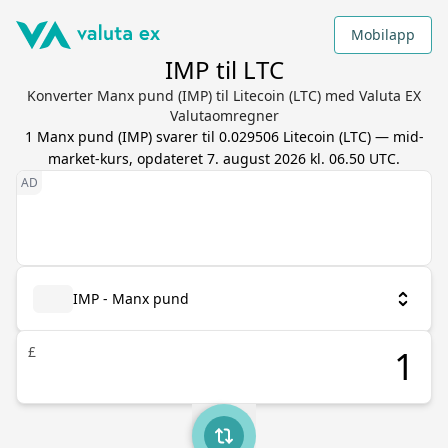
Mobilapp
IMP til LTC
Konverter Manx pund (IMP) til Litecoin (LTC) med Valuta EX
Valutaomregner
1
Manx pund
(
IMP
) svarer til
0.029506
Litecoin
(
LTC
) — mid-
market-kurs, opdateret
7. august 2026 kl. 06.50 UTC
.
IMP - Manx pund
£