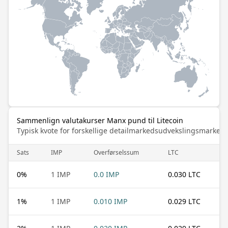
Sammenlign valutakurser Manx pund til Litecoin
Typisk kvote for forskellige detailmarkedsudvekslingsmarked
Sats
IMP
Overførselssum
LTC
0
%
1 IMP
0.0 IMP
0.030 LTC
1
%
1 IMP
0.010 IMP
0.029 LTC