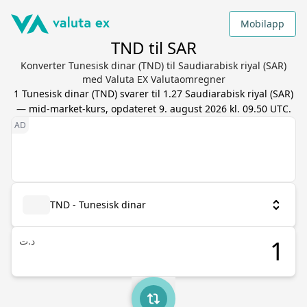
Mobilapp
TND til SAR
Konverter Tunesisk dinar (TND) til Saudiarabisk riyal (SAR)
med Valuta EX Valutaomregner
1
Tunesisk dinar
(
TND
) svarer til
1.27
Saudiarabisk riyal
(
SAR
)
— mid-market-kurs, opdateret
9. august 2026 kl. 09.50 UTC
.
TND - Tunesisk dinar
د.ت