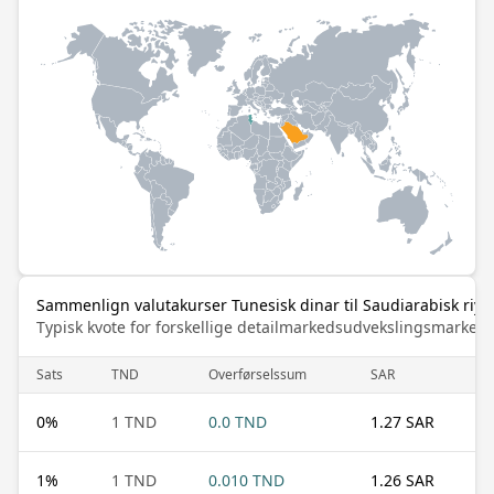
Sammenlign valutakurser Tunesisk dinar til Saudiarabisk riya
Typisk kvote for forskellige detailmarkedsudvekslingsmarked
Sats
TND
Overførselssum
SAR
0
%
1 TND
0.0 TND
1.27 SAR
1
%
1 TND
0.010 TND
1.26 SAR