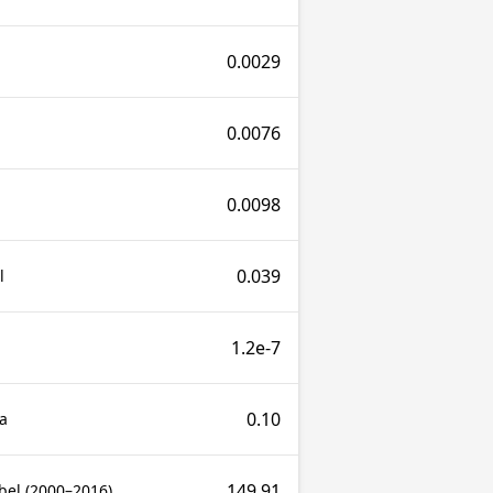
0.0029
0.0076
0.0098
0.039
l
1.2e-7
0.10
a
149.91
bel (2000–2016)