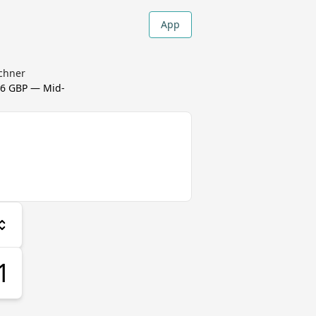
App
chner
96 GBP
— Mid-