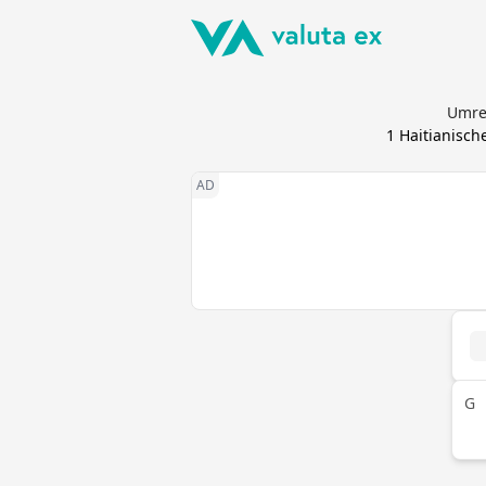
Umre
1
Haitianisch
G