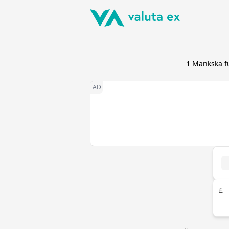
1
Mankska f
£