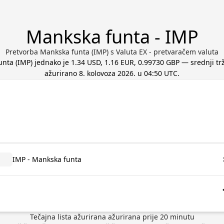
Mankska funta - IMP
Pretvorba Mankska funta (IMP) s Valuta EX - pretvaračem valuta
unta
(
IMP
) jednako je
1.34 USD, 1.16 EUR, 0.99730 GBP
— srednji trž
ažurirano
8. kolovoza 2026. u 04:50 UTC
.
IMP - Mankska funta
Tečajna lista ažurirana
ažurirana prije
20
minutu