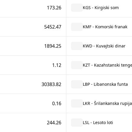
173.26
KGS - Kirgiski som
5452.47
KMF - Komorski franak
1894.25
KWD - Kuvajtski dinar
1.12
KZT - Kazahstanski teng
30383.82
LBP - Libanonska funta
0.16
LKR - Šrilankanska rupija
244.26
LSL - Lesoto loti