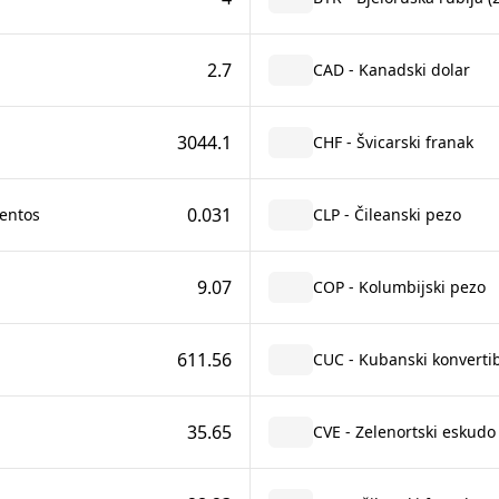
2.7
CAD - Kanadski dolar
3044.1
CHF - Švicarski franak
0.031
mentos
CLP - Čileanski pezo
9.07
COP - Kolumbijski pezo
611.56
CUC - Kubanski konvertib
35.65
CVE - Zelenortski eskudo