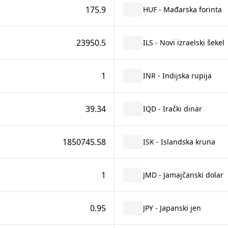
175.9
HUF - Mađarska forinta
23950.5
ILS - Novi izraelski šekel
1
INR - Indijska rupija
39.34
IQD - Irački dinar
1850745.58
ISK - Islandska kruna
1
JMD - Jamajčanski dolar
0.95
JPY - Japanski jen