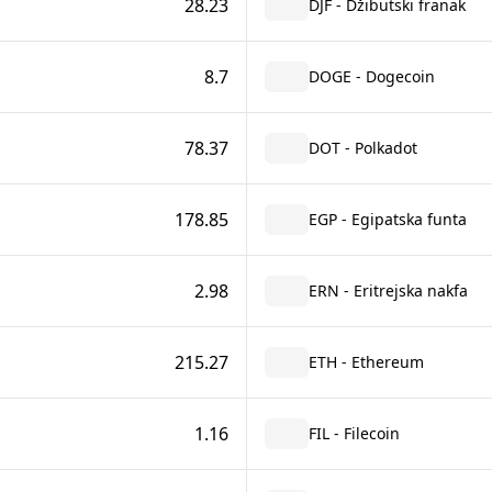
28.23
DJF - Džibutski franak
8.7
DOGE - Dogecoin
78.37
DOT - Polkadot
178.85
EGP - Egipatska funta
2.98
ERN - Eritrejska nakfa
215.27
ETH - Ethereum
1.16
FIL - Filecoin