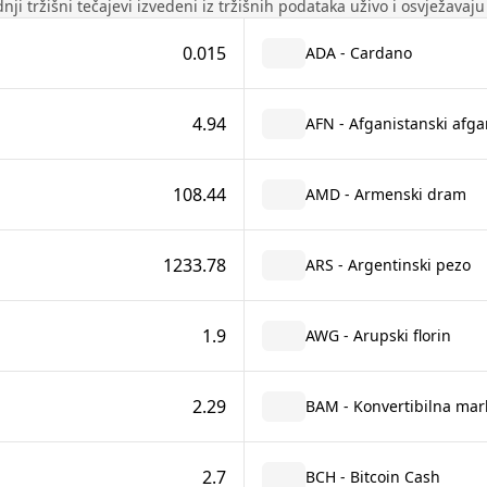
nji tržišni tečajevi izvedeni iz tržišnih podataka uživo i osvježavaj
0.015
ADA - Cardano
4.94
AFN - Afganistanski afga
108.44
AMD - Armenski dram
1233.78
ARS - Argentinski pezo
1.9
AWG - Arupski florin
2.29
BAM - Konvertibilna mar
2.7
BCH - Bitcoin Cash