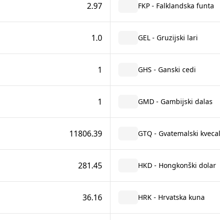
2.97
FKP - Falklandska funta
1.0
GEL - Gruzijski lari
1
GHS - Ganski cedi
1
GMD - Gambijski dalas
11806.39
GTQ - Gvatemalski kveca
281.45
HKD - Hongkonški dolar
36.16
HRK - Hrvatska kuna