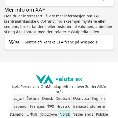
Mer info om XAF
Hvis du er interessert i å vite mer informasjon om XAF
(Sentralafrikanske CFA-franc), for eksempel myntene eller
sedlene, brukerlandene eller historien til valutaen, anbefaler
vi deg å ta kontakt med den relaterte Wikipedia-siden.
→
XAF - Sentralafrikanske CFA-franc på Wikipedia
kjeks
Personvern
Om
Mobilapp
Alternativer
Guider
Vilkår
Språk
:
العربية
Čeština
Dansk
Deutsch
Ελληνικά
English
Español
Français
हिन्दी
Hrvatski
Bahasa Indonesia
Italiano
日本語
ქართული
Norsk
Nederlands
Polskie