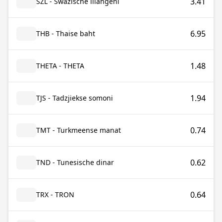
3.41
SZL - Swazische lilangeni
6.95
THB - Thaise baht
1.48
THETA - THETA
1.94
TJS - Tadzjiekse somoni
0.74
TMT - Turkmeense manat
0.62
TND - Tunesische dinar
0.64
TRX - TRON