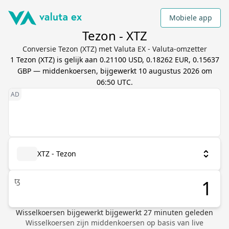
Mobiele app
Tezon - XTZ
Conversie Tezon (XTZ) met Valuta EX - Valuta-omzetter
1
Tezon
(
XTZ
) is gelijk aan
0.21100 USD, 0.18262 EUR, 0.15637
GBP
— middenkoersen, bijgewerkt
10 augustus 2026 om
06:50 UTC
.
XTZ - Tezon
ꜩ
Wisselkoersen bijgewerkt
bijgewerkt
27
minuten geleden
Wisselkoersen zijn middenkoersen op basis van live