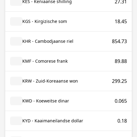
27.31
KES - Keniaanse shilling
18.45
KGS - Kirgizische som
854.73
KHR - Cambodjaanse riel
89.88
KMF - Comorese frank
299.25
KRW - Zuid-Koreaanse won
0.065
KWD - Koeweitse dinar
0.18
KYD - Kaaimaneilandse dollar