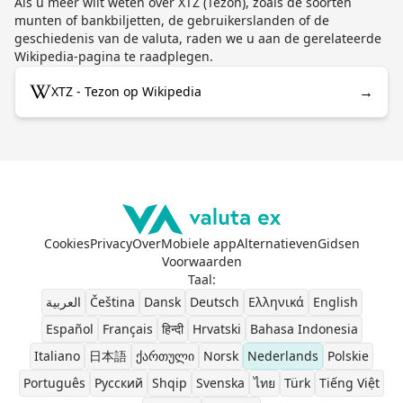
Als u meer wilt weten over XTZ (Tezon), zoals de soorten
munten of bankbiljetten, de gebruikerslanden of de
geschiedenis van de valuta, raden we u aan de gerelateerde
Wikipedia-pagina te raadplegen.
→
XTZ - Tezon op Wikipedia
Cookies
Privacy
Over
Mobiele app
Alternatieven
Gidsen
Voorwaarden
Taal
:
العربية
Čeština
Dansk
Deutsch
Ελληνικά
English
Español
Français
हिन्दी
Hrvatski
Bahasa Indonesia
Italiano
日本語
ქართული
Norsk
Nederlands
Polskie
Português
Pусский
Shqip
Svenska
ไทย
Türk
Tiếng Việt