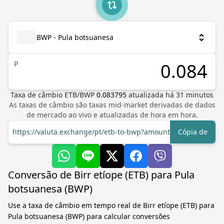
BWP - Pula botsuanesa
P
Taxa de câmbio
ETB
/
BWP
0.083795
atualizada há
31
minutos
As taxas de câmbio são taxas mid-market derivadas de dados
de mercado ao vivo e atualizadas de hora em hora.
https://valuta.exchange/pt/etb-to-bwp?amount=1
Cópia de
Conversão de Birr etíope (ETB) para Pula
botsuanesa (BWP)
Use a taxa de câmbio em tempo real de Birr etíope (ETB) para
Pula botsuanesa (BWP) para calcular conversões