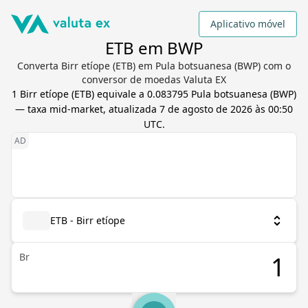
Aplicativo móvel
ETB em BWP
Converta Birr etíope (ETB) em Pula botsuanesa (BWP) com o
conversor de moedas Valuta EX
1
Birr etíope
(
ETB
) equivale a
0.083795
Pula botsuanesa
(
BWP
)
— taxa mid-market, atualizada
7 de agosto de 2026 às 00:50
UTC
.
ETB - Birr etíope
Br