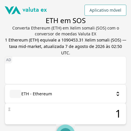
Aplicativo móvel
ETH em SOS
Converta Ethereum (ETH) em Xelim somali (SOS) com o
conversor de moedas Valuta EX
1
Ethereum
(
ETH
) equivale a
1090453.31
Xelim somali
(
SOS
) —
taxa mid-market, atualizada
7 de agosto de 2026 às 02:50
UTC
.
ETH - Ethereum
Ξ