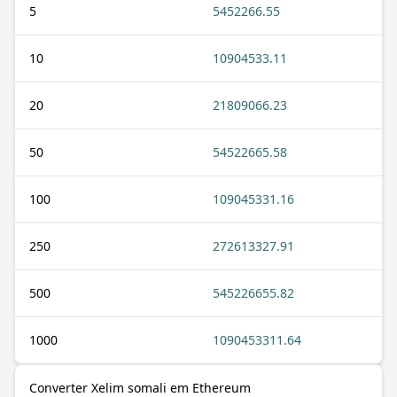
5
5452266.55
10
10904533.11
20
21809066.23
50
54522665.58
100
109045331.16
250
272613327.91
500
545226655.82
1000
1090453311.64
Converter Xelim somali em Ethereum