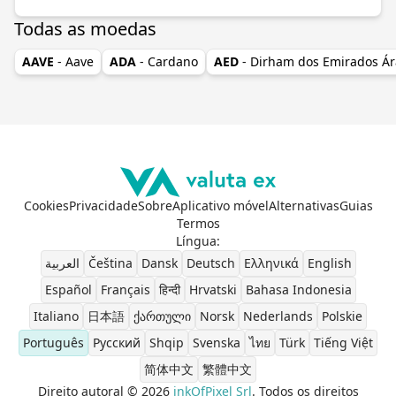
Todas as moedas
AAVE
- Aave
ADA
- Cardano
AED
- Dirham dos Emirados Á
Cookies
Privacidade
Sobre
Aplicativo móvel
Alternativas
Guias
Termos
Língua
:
العربية
Čeština
Dansk
Deutsch
Ελληνικά
English
Español
Français
हिन्दी
Hrvatski
Bahasa Indonesia
Italiano
日本語
ქართული
Norsk
Nederlands
Polskie
Português
Pусский
Shqip
Svenska
ไทย
Türk
Tiếng Việt
简体中文
繁體中文
Direito autoral © 2026
inkOfPixel Srl
. Todos os direitos