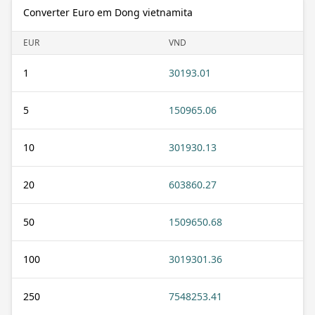
Converter Euro em Dong vietnamita
EUR
VND
1
30193.01
5
150965.06
10
301930.13
20
603860.27
50
1509650.68
100
3019301.36
250
7548253.41