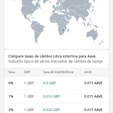
Compare taxas de câmbio Libra esterlina para Aave
Subsídio típico de vários mercados de câmbio de varejo
Taxa
GBP
Taxa de transferência
AAVE
0
%
1 GBP
0.0 GBP
0.015 AAVE
1
%
1 GBP
0.010 GBP
0.015 AAVE
2
%
1 GBP
0.020 GBP
0.015 AAVE