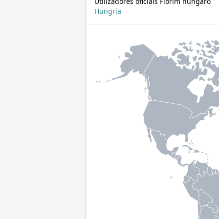
Utilizadores oficiais Florim húngaro
Hungria