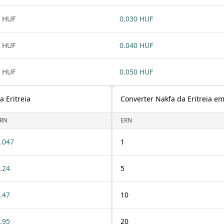
 HUF
0.030 HUF
 HUF
0.040 HUF
 HUF
0.050 HUF
 Eritreia
Converter Nakfa da Eritreia e
RN
ERN
.047
1
.24
5
.47
10
.95
20