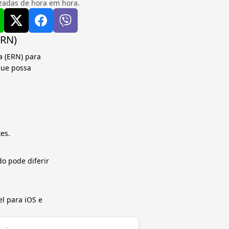
izadas de hora em hora.
ERN)
a (ERN) para
que possa
es.
o pode diferir
el para iOS e