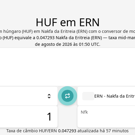
HUF em ERN
m húngaro (HUF) em Nakfa da Eritreia (ERN) com o conversor de m
o
(
HUF
) equivale a
0.047293
Nakfa da Eritreia
(
ERN
) — taxa mid-mar
de agosto de 2026 às 01:50 UTC
.
ERN - Nakfa da Eritr
Nfk
Taxa de câmbio
HUF
/
ERN
0.047293
atualizada há
57
minutos