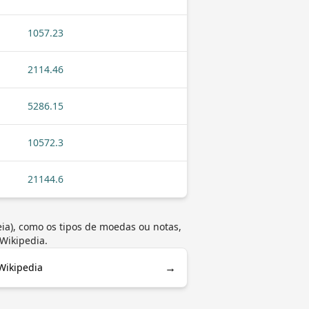
1057.23
2114.46
5286.15
10572.3
21144.6
ia), como os tipos de moedas ou notas,
Wikipedia.
→
 Wikipedia