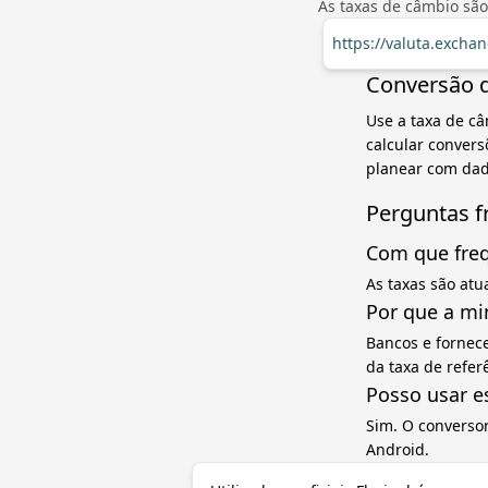
As taxas de câmbio são
https://valuta.excha
Conversão d
Use a taxa de câ
calcular convers
planear com dad
Perguntas f
Com que freq
As taxas são atu
Por que a mi
Bancos e fornec
da taxa de refe
Posso usar e
Sim. O converso
Android.