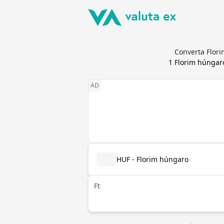
Converta Flori
1
Florim húngar
HUF - Florim húngaro
Ft