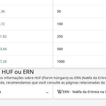
.36
50
.72
100
1.82
250
3.64
500
7.29
1000
e HUF ou ERN
is informações sobre HUF (Florim húngaro) ou ERN (Nakfa da Eritre
oeda, recomendamos que você consulte as páginas relacionadas da 
→
a
ERN - Nakfa da Eritreia na