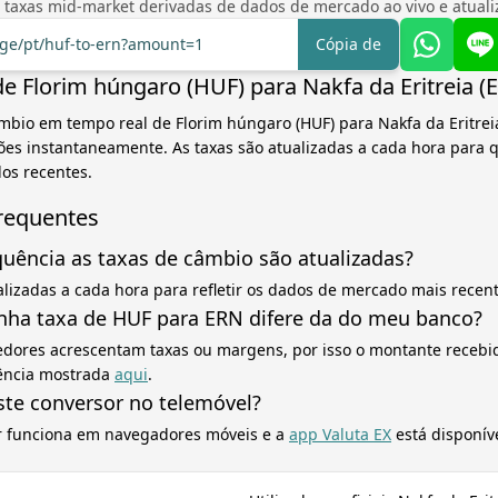
 taxas mid-market derivadas de dados de mercado ao vivo e atual
nge/pt/huf-to-ern?amount=1
Cópia de
e Florim húngaro (HUF) para Nakfa da Eritreia (
mbio em tempo real de Florim húngaro (HUF) para Nakfa da Eritrei
ões instantaneamente. As taxas são atualizadas a cada hora para 
os recentes.
requentes
uência as taxas de câmbio são atualizadas?
alizadas a cada hora para refletir os dados de mercado mais recent
nha taxa de HUF para ERN difere da do meu banco?
edores acrescentam taxas ou margens, por isso o montante recebid
rência mostrada
aqui
.
ste conversor no telemóvel?
r funciona em navegadores móveis e a
app Valuta EX
está disponív