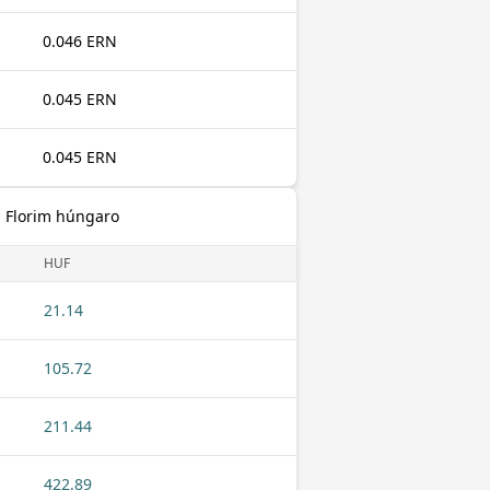
0.046 ERN
0.045 ERN
0.045 ERN
m Florim húngaro
HUF
21.14
105.72
211.44
422.89