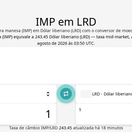
IMP em LRD
ra manesa (IMP) em Dólar liberiano (LRD) com o conversor de moe
a
(
IMP
) equivale a
243.45
Dólar liberiano
(
LRD
) — taxa mid-market,
agosto de 2026 às 03:50 UTC
.
LRD - Dólar liberian
$
Taxa de câmbio
IMP
/
LRD
243.45
atualizada há
18
minutos