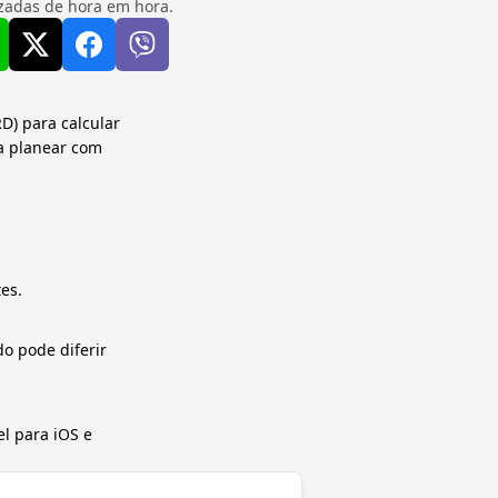
izadas de hora em hora.
D) para calcular
a planear com
es.
o pode diferir
el para iOS e