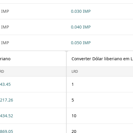
 IMP
0.030 IMP
 IMP
0.040 IMP
 IMP
0.050 IMP
riano
Converter Dólar liberiano em 
RD
LRD
43.45
1
217.26
5
434.52
10
869.05
20