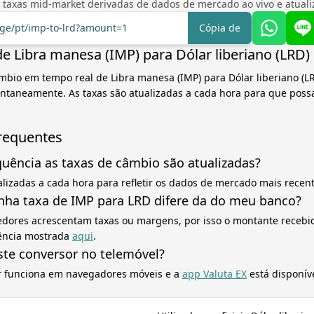
 taxas mid-market derivadas de dados de mercado ao vivo e atual
nge/pt/imp-to-lrd?amount=1
Cópia de
e Libra manesa (IMP) para Dólar liberiano (LRD)
mbio em tempo real de Libra manesa (IMP) para Dólar liberiano (LR
antaneamente. As taxas são atualizadas a cada hora para que poss
requentes
uência as taxas de câmbio são atualizadas?
alizadas a cada hora para refletir os dados de mercado mais recent
nha taxa de IMP para LRD difere da do meu banco?
edores acrescentam taxas ou margens, por isso o montante recebid
rência mostrada
aqui
.
ste conversor no telemóvel?
r funciona em navegadores móveis e a
app Valuta EX
está disponív