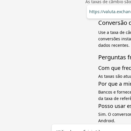
As taxas de câmbio são
https://valuta.excha
Conversão d
Use a taxa de câ
conversões inst
dados recentes.
Perguntas f
Com que freq
As taxas são atu
Por que a mi
Bancos e fornec
da taxa de refe
Posso usar e
Sim. O converso
Android.