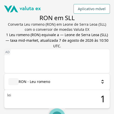
Aplicativo móvel
RON em SLL
Converta Leu romeno (RON) em Leone de Serra Leoa (SLL)
com o conversor de moedas Valuta EX
1
Leu romeno
(
RON
) equivale a
—
Leone de Serra Leoa
(
SLL
)
— taxa mid-market, atualizada
7 de agosto de 2026 às 10:50
UTC
.
RON - Leu romeno
lei