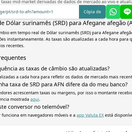
 taxas mid-market derivadas de dados de mercado ao vivo e atual
nge/pt/srd-to-afn?amount=1
Cópia de
e Dólar surinamês (SRD) para Afegane afegão (
âmbio em tempo real de Dólar surinamês (SRD) para Afegane afegã
ões instantaneamente. As taxas são atualizadas a cada hora para 
os recentes.
requentes
uência as taxas de câmbio são atualizadas?
alizadas a cada hora para refletir os dados de mercado mais recent
nha taxa de SRD para AFN difere da do meu banco?
edores acrescentam taxas ou margens, por isso o montante recebid
rência mostrada
aqui
.
ste conversor no telemóvel?
r funciona em navegadores móveis e a
app Valuta EX
está disponív