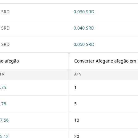
 SRD
0.030 SRD
 SRD
0.040 SRD
 SRD
0.050 SRD
ne afegão
Converter Afegane afegão em 
FN
AFN
.75
1
.78
5
7.56
10
5.12
20