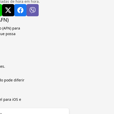
izadas de hora em hora.
AFN)
o (AFN) para
que possa
es.
o pode diferir
el para iOS e