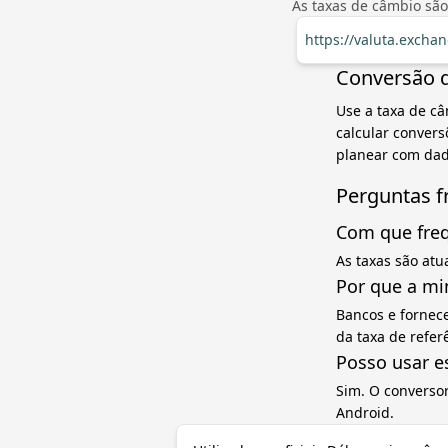
As taxas de câmbio são
https://valuta.excha
Conversão d
Use a taxa de c
calcular convers
planear com dad
Perguntas f
Com que freq
As taxas são atu
Por que a mi
Bancos e fornec
da taxa de refe
Posso usar e
Sim. O converso
Android.