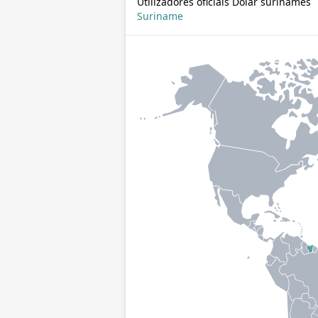
Utilizadores oficiais Dólar surinamês
Suriname