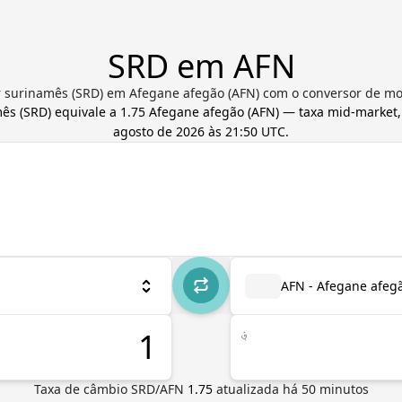
SRD em AFN
r surinamês (SRD) em Afegane afegão (AFN) com o conversor de mo
mês
(
SRD
) equivale a
1.75
Afegane afegão
(
AFN
) — taxa mid-market,
agosto de 2026 às 21:50 UTC
.
AFN - Afegane afeg
؋
Taxa de câmbio
SRD
/
AFN
1.75
atualizada há
50
minutos