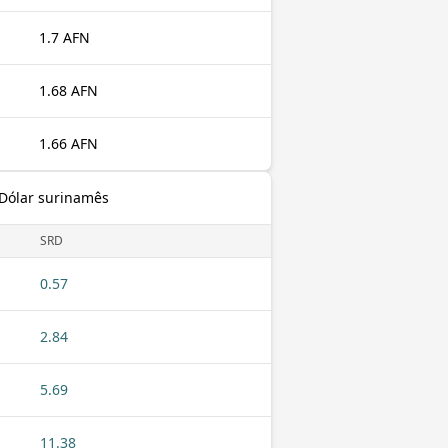
1.7 AFN
1.68 AFN
1.66 AFN
Dólar surinamês
SRD
0.57
2.84
5.69
11.38