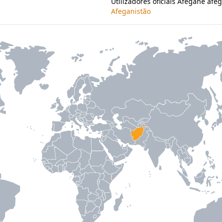
Utilizadores oficiais Afegane afe
Afeganistão