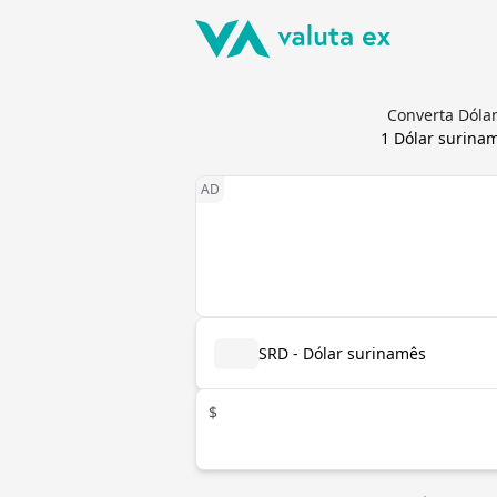
Converta Dóla
1
Dólar surina
SRD - Dólar surinamês
$