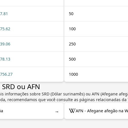
7.81
50
75.62
100
39.06
250
78.13
500
756.27
1000
e SRD ou AFN
ais informações sobre SRD (Dólar surinamês) ou AFN (Afegane afeg
oeda, recomendamos que você consulte as páginas relacionadas da 
→
ia
AFN - Afegane afegão na W