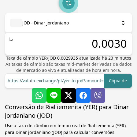
JOD - Dinar jordaniano
د.ا
Taxa de câmbio
YER
/
JOD
0.0029935
atualizada há
23
minutos
As taxas de câmbio são taxas mid-market derivadas de dados
de mercado ao vivo e atualizadas de hora em hora.
https://valuta.exchange/pt/yer-to-jod?amount=1
Cópia de
Conversão de Rial iemenita (YER) para Dinar
jordaniano (JOD)
Use a taxa de câmbio em tempo real de Rial iemenita (YER)
para Dinar jordaniano (JOD) para calcular conversões