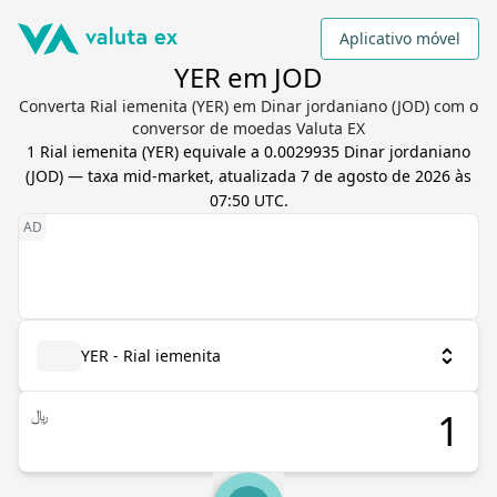
Aplicativo móvel
YER em JOD
Converta Rial iemenita (YER) em Dinar jordaniano (JOD) com o
conversor de moedas Valuta EX
1
Rial iemenita
(
YER
) equivale a
0.0029935
Dinar jordaniano
(
JOD
) — taxa mid-market, atualizada
7 de agosto de 2026 às
07:50 UTC
.
YER - Rial iemenita
﷼