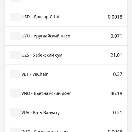
0.0018
USD - Доллар США
0.071
UYU - Уругвайский песо
21.01
UZS - Узбекский сум
0.37
VET - VeChain
46.18
VND - Вьетнамский донг
0.21
VUV - Вату Вануату
0.0048
WST - Самоанская тала