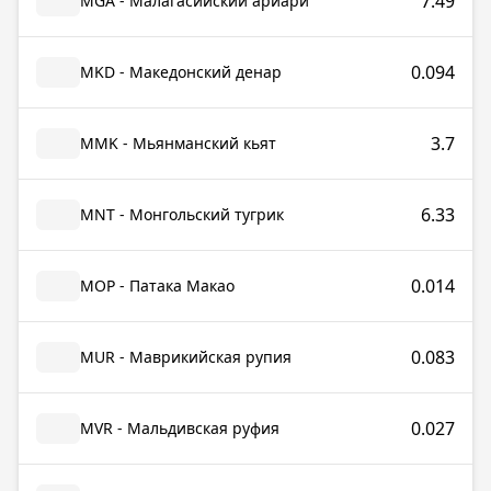
7.49
MGA - Малагасийский ариари
0.094
MKD - Македонский денар
3.7
MMK - Мьянманский кьят
6.33
MNT - Монгольский тугрик
0.014
MOP - Патака Макао
0.083
MUR - Маврикийская рупия
0.027
MVR - Мальдивская руфия