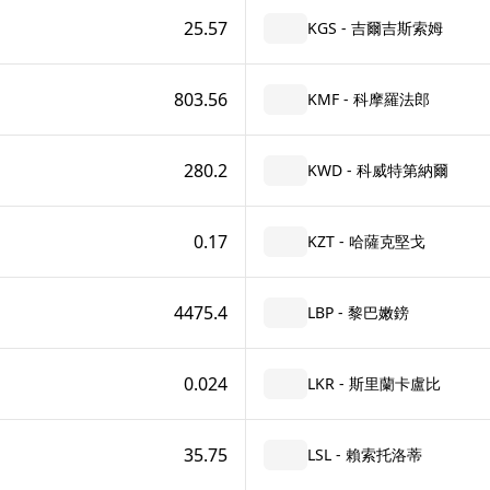
25.57
KGS - 吉爾吉斯索姆
803.56
KMF - 科摩羅法郎
280.2
KWD - 科威特第納爾
0.17
KZT - 哈薩克堅戈
4475.4
LBP - 黎巴嫩鎊
0.024
LKR - 斯里蘭卡盧比
35.75
LSL - 賴索托洛蒂