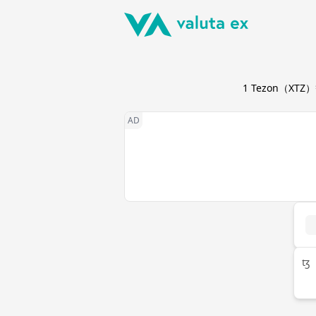
1
Tezon
（
XTZ
ꜩ