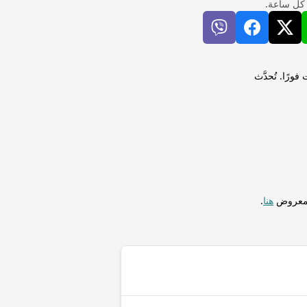
 كل ساعة.
 أوكراني (UAH) لإجراء التحويلات فورًا. تُحدَّث
المعروض
هنا
.