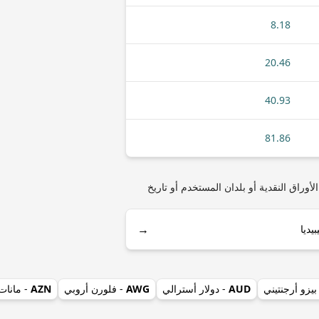
8.18
20.46
40.93
81.86
ي) مثل أنواع العملات المعدنية أو الأوراق النقدية أو بلدان المستخدم أو تاريخ
→
بيزو أرجنتيني
AUD
- دولار أسترالي
AWG
- فلورن أروبي
AZN
- مانات