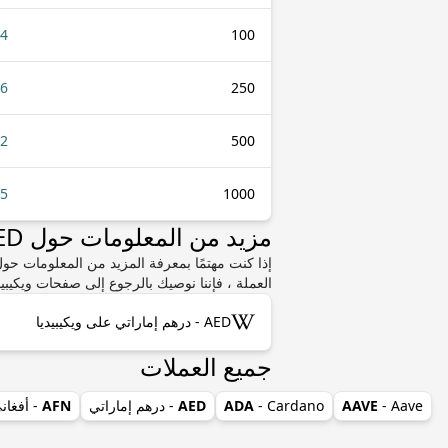
54
100
86
250
72
500
45
1000
مزيد من المعلومات حول AED أو UAH
العملة ، فإننا نوصيك بالرجوع إلى صفحات ويكيبيد
AED - درهم إماراتي على ويكيبيديا
جميع العملات
- Aave
AAVE
- Cardano
ADA
AED
- درهم إماراتي
AFN
- أفغان