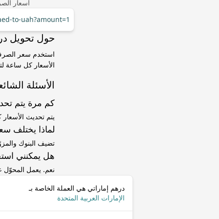
أسعار الصر
/aed-to-uah?amount=1
حول تحويل درهم إماراتي (AED)
الأسعار كل ساعة لتت
الأسئلة الشائع
كم مرة يتم تح
يتم تحديث الأسعار 
لماذا يختلف سعر AED إلى UAH عن سعر ا
تضيف البنوك والمزو
هل يمكنني استخ
نعم. يعمل المحوّل
درهم إماراتي هي العملة الخاصة بـ
الإمارات العربية المتحدة