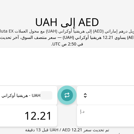
AED إلى UAH
إماراتي (AED) إلى هريفنيا أوكراني (UAH) مع محول العملات Valuta EX
AE
) يساوي
12.21
هريفنيا أوكراني
(
UAH
) — سعر منتصف السوق، آخر تحديث
في 2:50 ص UTC
.
UAH - هريفنيا أوكراني
د.إ
تم تحديث سعر
12.21
AED
/
UAH
قبل
13
دقيقة