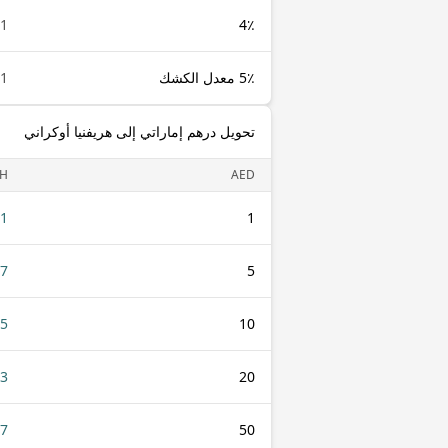
1 AED
4٪
5٪ معدل الكشك
1 AED
تحويل درهم إماراتي إلى هريفنيا أوكراني
H
AED
21
1
07
5
15
10
.3
20
77
50