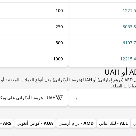
100
1221.
250
3053.
500
6107.
1000
12215.
إذا كنت مهتمًا بمعرفة المزيد من المعلومات حول AED (درهم إماراتي) أو UAH (هريفنيا أوكران
يا ذات الصلة.
→
UAH - هريفنيا أوكراني على ويكيبيديا
ي
ALL
- ليك ألباني
AMD
- درام أرميني
AOA
- كوانزا أنغولي
ARS
- 