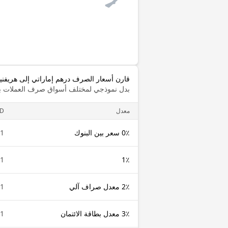
قارن أسعار الصرف درهم إماراتي إلى هريفنيا
بدل نموذجي لمختلف أسواق صرف العملات با
معدل
D
0٪ سعر بين البنوك
1 AED
1 AED
1٪
2٪ معدل صراف آلي
1 AED
3٪ معدل بطاقة الائتمان
1 AED