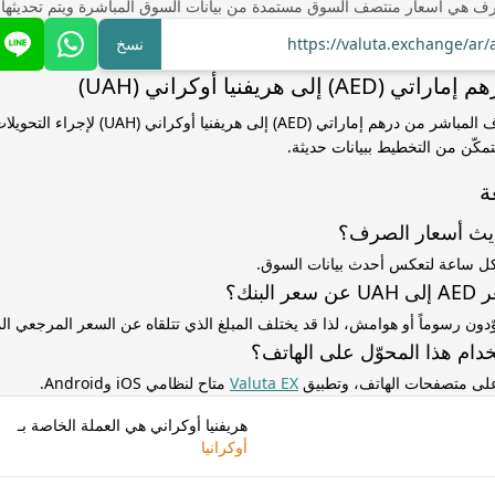
ف هي أسعار منتصف السوق مستمدة من بيانات السوق المباشرة ويتم تحديثها
https://valuta.exchange/ar
نسخ
 إلى هريفنيا أوكراني (UAH)
استخدم سعر الصرف المباشر من درهم إماراتي (AED) إلى هريفنيا
مكّن من التخطيط ببيانات حديثة.
ة
ديث أسعار الصرف؟
كل ساعة لتعكس أحدث بيانات السوق.
لبنك؟
ّدون رسوماً أو هوامش، لذا قد يختلف المبلغ الذي تتلقاه عن السعر المرجعي 
دام هذا المحوّل على الهاتف؟
 على متصفحات الهاتف، وتطبيق
Valuta EX
متاح لنظامي iOS وAndroid.
هريفنيا أوكراني هي العملة الخاصة بـ
أوكرانيا