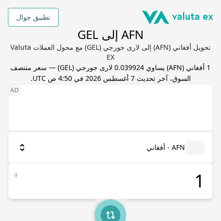
تطبيق جوال
AFN إلى GEL
تحويل أفغاني (AFN) إلى لارى جورجي (GEL) مع محول العملات Valuta
EX
1
أفغاني
(
AFN
) يساوي
0.039924
لارى جورجي
(
GEL
) — سعر منتصف
السوق، آخر تحديث
7 أغسطس 2026 في 4:50 ص UTC
.
AFN - أفغاني
؋