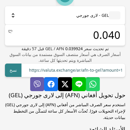
GEL - لارى جورجي
ლ
تم تحديث سعر
0.039924
AFN
/
GEL
قبل
57
دقيقة
أسعار الصرف هي أسعار منتصف السوق مستمدة من بيانات السوق
المباشرة ويتم تحديثها كل ساعة.
https://valuta.exchange/ar/afn-to-gel?amount=1
نسخ
حول تحويل أفغاني (AFN) إلى لارى جورجي (GEL)
استخدم سعر الصرف المباشر من أفغاني (AFN) إلى لارى جورجي (GEL)
لإجراء التحويلات فورًا. تُحدَّث الأسعار كل ساعة لتتمكّن من التخطيط
ببيانات حديثة.
الأسئلة الشائعة