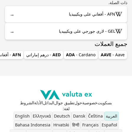
ذات الصلة.
→
AFN - أفغاني على ويكيبيديا
→
GEL - لارى جورجي على ويكيبيديا
جميع العملات
- Aave
AAVE
- Cardano
ADA
AED
- درهم إماراتي
AFN
- أفغان
بسكويت
خصوصية
حول
تطبيق جوال
البدائل
الأدلة
الشروط
لغة
:
العربية
Čeština
Dansk
Deutsch
Ελληνικά
English
Bahasa Indonesia
Hrvatski
हिन्दी
Français
Español