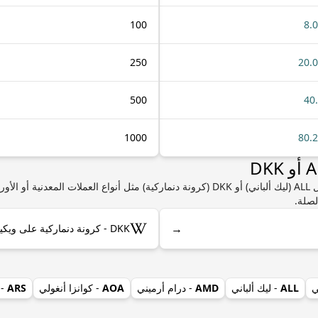
100
8.
250
20.
500
40
1000
80.
إذا كنت مهتمًا بمعرفة المزيد من المعلومات حول ALL (ليك ألباني) أو DKK (كرونة دنماركية) مثل
لصلة.
→
DKK - كرونة دنماركية على ويكيبيديا
ي
ALL
- ليك ألباني
AMD
- درام أرميني
AOA
- كوانزا أنغولي
ARS
- 