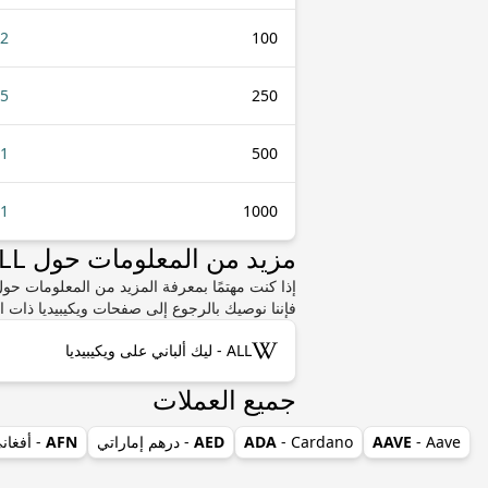
02
100
05
250
.1
500
21
1000
مزيد من المعلومات حول ALL أو DKK
فإننا نوصيك بالرجوع إلى صفحات ويكيبيديا ذات ا
ALL - ليك ألباني على ويكيبيديا
جميع العملات
- Aave
AAVE
- Cardano
ADA
AED
- درهم إماراتي
AFN
- أفغان