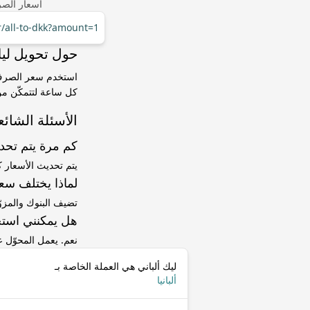
أسعار الصر
r/all-to-dkk?amount=1
حول تحويل ليك ألباني (ALL) إلى 
كل ساعة لتتمكّن من 
الأسئلة الشائع
كم مرة يتم تح
يتم تحديث الأسعار 
لماذا يختلف سعر ALL إلى DKK عن سعر ا
تضيف البنوك والمزو
هل يمكنني استخ
نعم. يعمل المحوّل
ليك ألباني هي العملة الخاصة بـ
ألبانيا