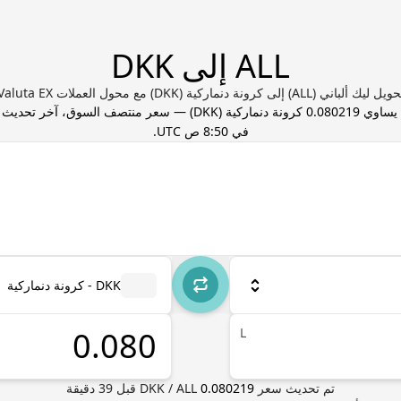
ALL إلى DKK
يل ليك ألباني (ALL) إلى كرونة دنماركية (DKK) مع محول العملات Valuta EX
 يساوي
0.080219
كرونة دنماركية
(
DKK
) — سعر منتصف السوق، آخر تحديث
في 8:50 ص UTC
.
DKK - كرونة دنماركية
L
تم تحديث سعر
0.080219
ALL
/
DKK
قبل
39
دقيقة