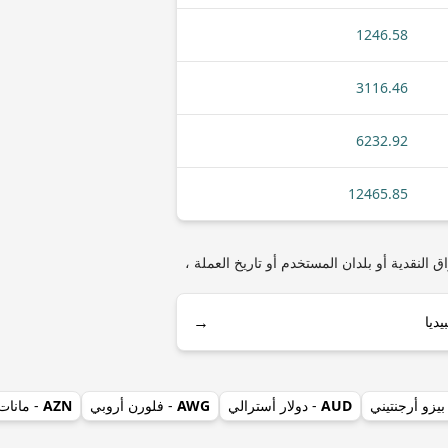
1246.58
3116.46
6232.92
12465.85
 أنواع العملات المعدنية أو الأوراق النقدية أو بلدان المستخدم أو تاريخ العملة ،
→
بيزو أرجنتيني
AUD
- دولار أسترالي
AWG
- فلورن أروبي
AZN
- مانات