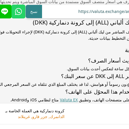
ف هي أسعار منتصف السوق مستمدة من بيانات السوق المباشرة ويتم تحديثها
https://valuta.exchange/a
نسخ
كرونة دنماركية (DKK)
استخدم سعر الصرف المباشر من ليك ألباني (ALL) إلى كرونة دنمارك
التخطيط ببيانات حديثة.
ة
ديث أسعار الصرف؟
كل ساعة لتعكس أحدث بيانات السوق.
لبنك؟
ّدون رسوماً أو هوامش، لذا قد يختلف المبلغ الذي تتلقاه عن السعر المرجعي 
دام هذا المحوّل على الهاتف؟
 على متصفحات الهاتف، وتطبيق
Valuta EX
متاح لنظامي iOS وAndroid.
كرونة دنماركية هي العملة الخاصة بـ
الدانمرك, جزر فارو, غرينلاند