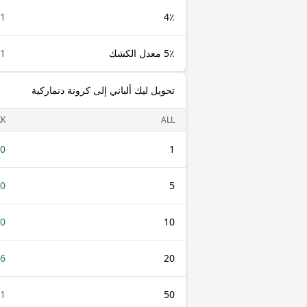
1 ALL
4٪
5٪ معدل الكشك
1 ALL
تحويل ليك ألباني إلى كرونة دنماركية
KK
ALL
80
1
40
5
80
10
.6
20
01
50